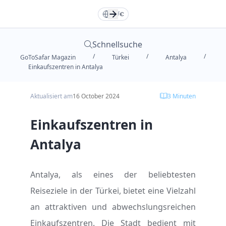
Türkçe
Türkçe
TR
TR
English
English
EN
EN
DE
/
€
Русский
Русский
RU
RU
Deutsche
Deutsche
DE
DE
Schnellsuche
/
/
/
GoToSafar Magazin
Türkei
Antalya
العربية
العربية
فارسی
فارسی
FA
FA
AR
AR
Einkaufszentren in Antalya
Aktualisiert am
16 October 2024
3
Minuten
Dollar
Dollar
Euro
Euro
Einkaufszentren in
Toman
Toman
TL
TL
Antalya
Antalya, als eines der beliebtesten
Reiseziele in der Türkei, bietet eine Vielzahl
an attraktiven und abwechslungsreichen
Einkaufszentren. Die Stadt bedient mit