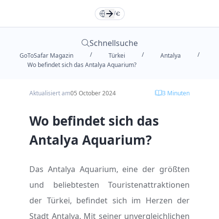
Türkçe
Türkçe
TR
TR
English
English
EN
EN
DE
/
€
Русский
Русский
RU
RU
Deutsche
Deutsche
DE
DE
Schnellsuche
/
/
/
GoToSafar Magazin
Türkei
Antalya
العربية
العربية
فارسی
فارسی
FA
FA
AR
AR
Wo befindet sich das Antalya Aquarium?
Aktualisiert am
05 October 2024
3
Minuten
Dollar
Dollar
Euro
Euro
Wo befindet sich das
Toman
Toman
TL
TL
Antalya Aquarium?
Das Antalya Aquarium, eine der größten
und beliebtesten Touristenattraktionen
der Türkei, befindet sich im Herzen der
Stadt Antalya. Mit seiner unvergleichlichen