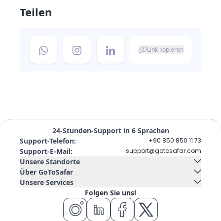
Teilen
Link kopieren
24-Stunden-Support in 6 Sprachen
Support-Telefon
:
+90 850 850 11 73
Support-E-Mail
:
support@gotosafar.com
Unsere Standorte
Über GoToSafar
Unsere Services
Izmir, Türkei
Kontaktieren Sie uns
Über uns
Folgen Sie uns!
Güney Mah. Gaziler Cad. No:292 Tempo Iş Merkezi Kat:5 İç
Autovermietung
Kreuzfahrtschiff
Kapı 504 Konak / İzmir
Blog
FAQ
Wohnsitz
Flugticket