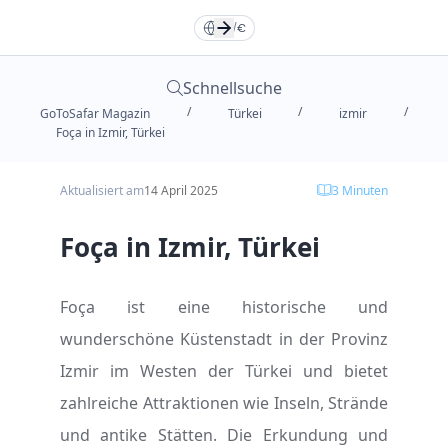
Türkçe
Türkçe
TR
TR
English
English
EN
EN
DE
/
€
Русский
Русский
RU
RU
Deutsche
Deutsche
DE
DE
Schnellsuche
/
/
/
GoToSafar Magazin
Türkei
izmir
العربية
العربية
فارسی
فارسی
FA
FA
AR
AR
Foça in Izmir, Türkei
Aktualisiert am
14 April 2025
3
Minuten
Dollar
Dollar
Euro
Euro
Foça in Izmir, Türkei
Toman
Toman
TL
TL
Foça ist eine historische und
wunderschöne Küstenstadt in der Provinz
Izmir im Westen der Türkei und bietet
zahlreiche Attraktionen wie Inseln, Strände
und antike Stätten. Die Erkundung und