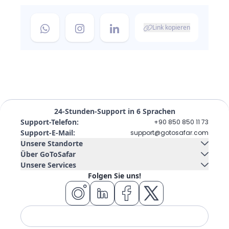
Link kopieren
24-Stunden-Support in 6 Sprachen
Support-Telefon
:
+90 850 850 11 73
Support-E-Mail
:
support@gotosafar.com
Unsere Standorte
Über GoToSafar
Unsere Services
Izmir, Türkei
Kontaktieren Sie uns
Über uns
Folgen Sie uns!
Güney Mah. Gaziler Cad. No:292 Tempo Iş Merkezi Kat:5 İç
Autovermietung
Kreuzfahrtschiff
Kapı 504 Konak / İzmir
Blog
FAQ
Wohnsitz
Flugticket
Hotel
Tour