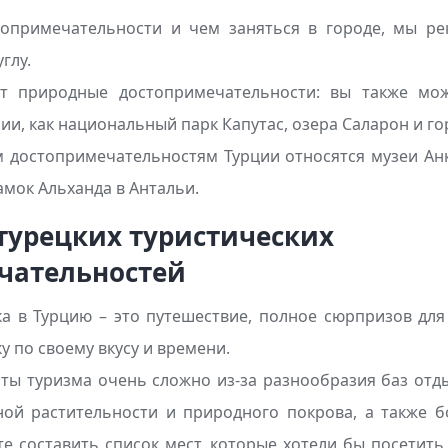
топримечательности и чем заняться в городе, мы р
глу.
ют природные достопримечательности: вы также мож
и, как национальный парк Капутас, озера Саларон и го
им достопримечательностям Турции относятся музеи Ан
амок Альханда в Антальи.
турецких туристических
чательностей
ка в Турцию – это путешествие, полное сюрпризов дл
у по своему вкусу и времени.
ты туризма очень сложно из-за разнообразия баз отд
ной растительности и природного покрова, а также б
е составить список мест, которые хотели бы посетить