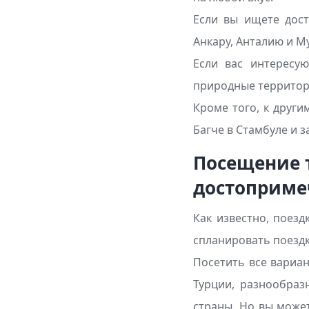
Если вы ищете дос
Анкару, Анталию и Му
Если вас интересу
природные территори
Кроме того, к друг
Багче в Стамбуле и з
Посещение 
достоприме
Как известно, поезд
спланировать поездк
Посетить все вариан
Турции, разнообраз
страны. Но вы может