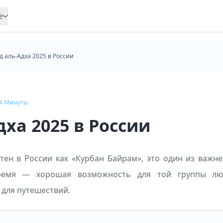
ё
д аль-Адха 2025 в России
4
Минуты
дха 2025 в России
стен в России как «Курбан Байрам», это один из важн
время — хорошая возможность для той группы люд
 для путешествий.