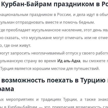
 Курбан-Байрам праздником в Р
национальным праздником в России, и дела идут в об
сульман отпраздновать вместе и помочь бедным.
 где преобладает мусульманское население, этот день я
о сказать, что мусульмане могут отмечать или не отме
о, где они живут.
огут запросить неоплачиваемый отпуск у своего работ
ульманскую страну во время
Ид аль-Адха
, вы сможете 
 Турция является хорошим местом для путешествий.
 возможность поехать в Турцию 
рама
ых мероприятиях и традициях Турции, а также знак
ны в Курбан-байрам — это прекрасная возможность сд