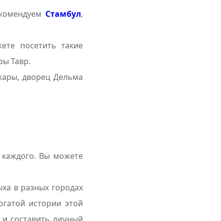
екомендуем
Стамбул
,
ете посетить такие
ры Тавр.
кары, дворец Дельма
я каждого. Вы можете
ыха в разных городах
огатой истории этой
, и составить личный