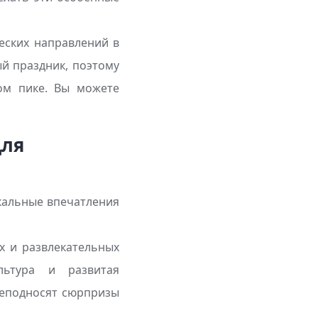
еских направлений в
й праздник, поэтому
ом пике. Вы можете
для
икальные впечатления
х и развлекательных
льтура и развитая
реподносят сюрпризы