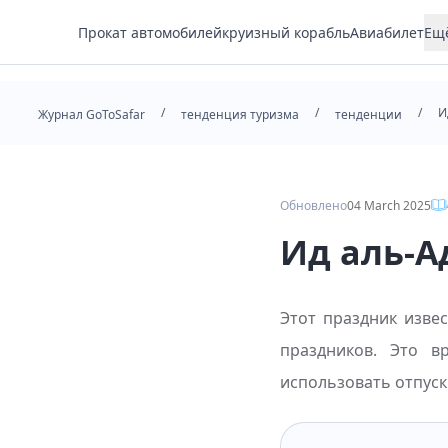
Прокат автомобилей
круизный корабль
Авиабилет
Ещ
Жилье
/
/
/
И
Отель
Журнал GoToSafar
тенденция туризма
тенденции
Трансфер
Тур
Обновлено
04 March 2025
Ид аль-А
Этот праздник изве
праздников. Это 
использовать отпуск