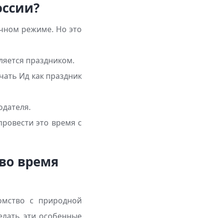
оссии?
ычном режиме. Но это
вляется праздником.
чать Ид как праздник
одателя.
провести это время с
во время
омство с природной
елать эти особенные