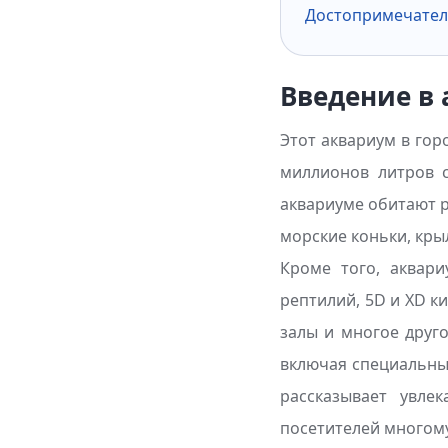
Достопримечател
Введение в
Этот аквариум в го
миллионов литров с
аквариуме обитают р
морские коньки, кры
Кроме того, аквари
рептилий, 5D и XD к
залы и многое друго
включая специальны
рассказывает увле
посетителей многом