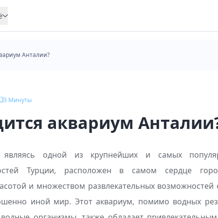
ё
квариум Анталии?
3
Минуты
дится аквариум Анталии
, являясь одной из крупнейших и самых популяр
ностей Турции, расположен в самом сердце горо
асотой и множеством развлекательных возможностей 
ршенно иной мир. Этот аквариум, помимо водных рез
водные организмы, также обладает привлекательным