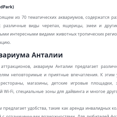
dPark)
тоящем из 70 тематических аквариумов, содержатся р
к различные виды черепах, ящерицы, змеи и другие
мыми интересными видами животных тропических регио
ацию.
квариума Анталии
ттракционов, аквариум Анталии предлагает различн
елям неповторимые и приятные впечатления. К этим 
рестораны, магазины, детские игровые площадки, з
й Wi-Fi, специальные зоны для дайвинга и многое друг
м предлагает удобства, такие как аренда инвалидных к
 с ограниченными возможностями. Для любителей фо