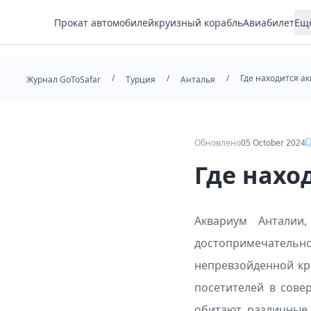
Прокат автомобилей
круизный корабль
Авиабилет
Ещ
Жилье
/
/
/
Где находится а
Отель
Журнал GoToSafar
Турция
Анталья
Трансфер
Тур
Обновлено
05 October 2024
Где нахо
Аквариум Анталии
достопримечатель
непревзойденной кр
посетителей в сове
обитают различные 