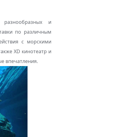
 разнообразных и
ставки по различным
ействия с морскими
также XD кинотеатр и
ые впечатления.