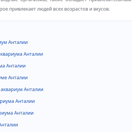
рое привлекает людей всех возрастов и вкусов.
иум Анталии
аквариума Анталии
ма Анталии
уме Анталии
 аквариум Анталии
ариума Анталии
риума Анталии
Анталии