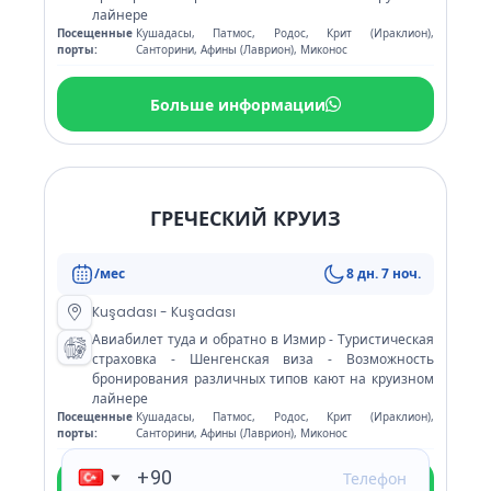
лайнере
Посещенные
Кушадасы, Патмос, Родос, Крит (Ираклион),
порты:
Санторини, Афины (Лаврион), Миконос
Больше информации
ГРЕЧЕСКИЙ КРУИЗ
/мес
8 дн. 7 ноч.
Kuşadası - Kuşadası
Авиабилет туда и обратно в Измир - Туристическая
страховка - Шенгенская виза - Возможность
бронирования различных типов кают на круизном
лайнере
Посещенные
Кушадасы, Патмос, Родос, Крит (Ираклион),
порты:
Санторини, Афины (Лаврион), Миконос
Телефон
Больше информации