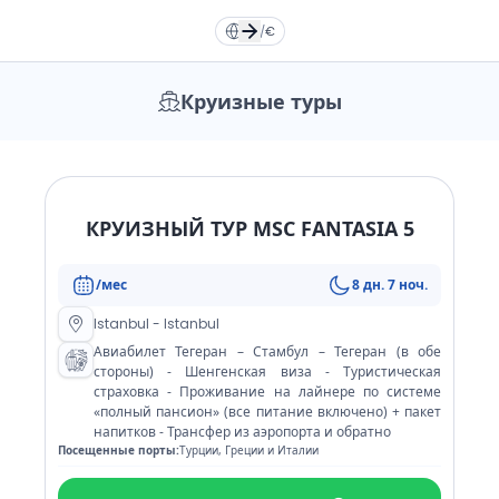
Türkçe
Türkçe
TR
TR
English
English
EN
EN
RU
/
€
Русский
Русский
RU
RU
Deutsche
Deutsche
DE
DE
Круизные туры
العربية
العربية
فارسی
فارسی
FA
FA
AR
AR
КРУИЗНЫЙ ТУР MSC FANTASIA 5
Доллар
Dollar
Евро
Euro
/мес
8 дн. 7 ноч.
Томан
Toman
Лира
TL
Istanbul - Istanbul
Авиабилет Тегеран – Стамбул – Тегеран (в обе
стороны) - Шенгенская виза - Туристическая
страховка - Проживание на лайнере по системе
«полный пансион» (все питание включено) + пакет
напитков - Трансфер из аэропорта и обратно
Посещенные порты:
Турции, Греции и Италии