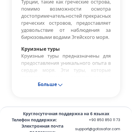
Турции, такие как греческие острова,
помимо возможности осмотра
достопримечательностей прекрасных
греческих островов, предоставляет
удовольствие от наблюдения за
бирюзовыми водами Эгейского моря.
Круизные туры
Круизные туры предназначены для
предоставления уникального опыта в
сердце моря. Эти туры, которые
являются очень роскошными и
обеспечивают большой комфорт,
Больше
обещают путешественникам
незабываемое путешествие в глубине
моря; путешествие, в котором у
путешественников есть возможность
Круглосуточная поддержка на 6 языках
узнать о различных местах и
Телефон поддержки
:
+90 850 850 11 73
Электронная почта
культурах и является
support@gotosafar.com