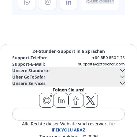
Link kopieren
24-Stunden-Support in 6 Sprachen
Support-Telefon
:
+90 850 850 11 73
Support-E-Mail
:
support@gotosafar.com
Unsere Standorte
Über GoToSafar
Unsere Services
Izmir, Türkei
Kontaktieren Sie uns
Über uns
Folgen Sie uns!
Güney Mah. Gaziler Cad. No:292 Tempo Iş Merkezi Kat:5 İç
Autovermietung
Kreuzfahrtschiff
Kapı 504 Konak / İzmir
Blog
FAQ
Wohnsitz
Flugticket
Hotel
Tour
Alle Rechte dieser Website sind reserviert für
Transfer
Visum
IPEK YOLU ARAZ
Tourismus-Holding - ©
2026