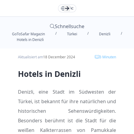
Türkçe
Türkçe
TR
TR
English
English
EN
EN
DE
/
€
Русский
Русский
RU
RU
Deutsche
Deutsche
DE
DE
Schnellsuche
/
/
/
GoToSafar Magazin
Türkei
Denizli
العربية
العربية
فارسی
فارسی
FA
FA
AR
AR
Hotels in Denizli
Aktualisiert am
18 December 2024
3
Minuten
Dollar
Dollar
Euro
Euro
Hotels in Denizli
Toman
Toman
TL
TL
Denizli, eine Stadt im Südwesten der
Türkei, ist bekannt für ihre natürlichen und
historischen Sehenswürdigkeiten.
Besonders berühmt ist die Stadt für die
weißen Kalkterrassen von Pamukkale