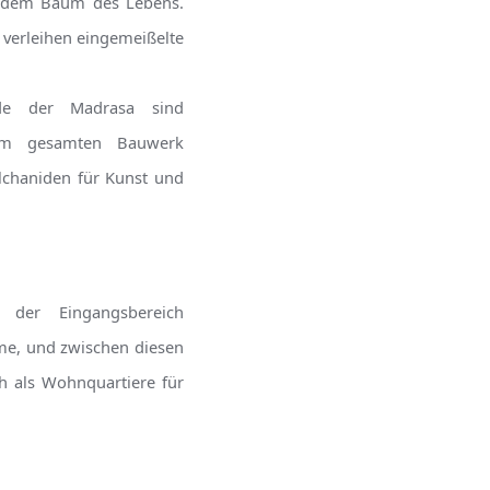
d dem Baum des Lebens.
 verleihen eingemeißelte
ade der Madrasa sind
 im gesamten Bauwerk
lchaniden für Kunst und
 der Eingangsbereich
ume, und zwischen diesen
h als Wohnquartiere für