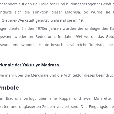
h besonders auf den Bau religiöser und bildungsbezogener Gebäude
nderte sich die Funktion dieser Madrasa. So wurde sie b
 Gießerei-Werkstatt genutzt, während sie im 19.
rlager diente. In den 1970er Jahren wurden die umliegenden K
gewann wieder an Bedeutung. Im Jahr 1994 wurde das Gebäu
useum umgewandelt. Heute besuchen zahlreiche Touristen dies
rkmale der Yakutiye Madrasa
Sie mehr über die Merkmale und die Architektur dieses beeindr
Symbole
in Erzurum verfügt über eine Kuppel und zwei Minarette, 
erten und unglasierten Ziegeln verziert sind. Das Eingangstor, e