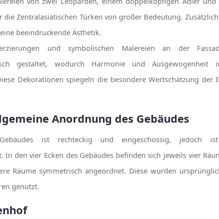
alereien von zwei Leoparden, einem doppelköpfigen Adler un
 die Zentralasiatischen Türken von großer Bedeutung. Zusätzlich
 eine beeindruckende Ästhetik.
erzierungen und symbolischen Malereien an der Fass
sch gestaltet, wodurch Harmonie und Ausgewogenheit
Diese Dekorationen spiegeln die besondere Wertschätzung der I
llgemeine Anordnung des Gebäudes
ebäudes ist rechteckig und eingeschossig, jedoch ist
t. In den vier Ecken des Gebäudes befinden sich jeweils vier Rä
ere Räume symmetrisch angeordnet. Diese wurden ursprünglic
en genutzt.
enhof