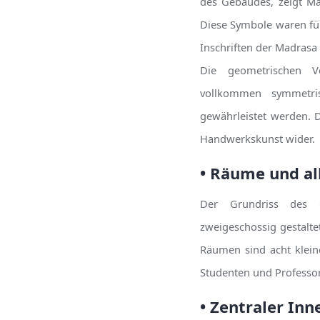
des Gebäudes, zeigt M
Diese Symbole waren für
Inschriften der Madrasa
Die geometrischen V
vollkommen symmetri
gewährleistet werden. 
Handwerkskunst wider.
• Räume und a
Der Grundriss des G
zweigeschossig gestalte
Räumen sind acht klein
Studenten und Professor
• Zentraler Inn