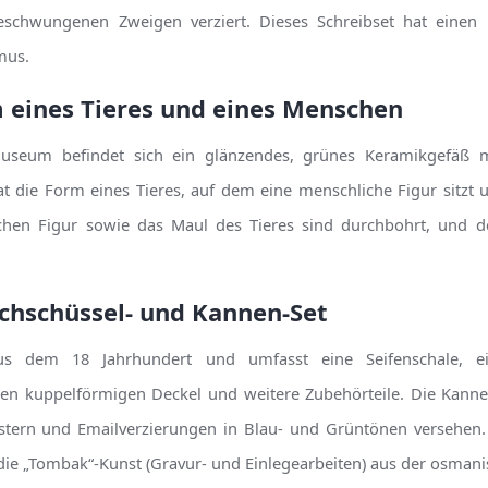
chwungenen Zweigen verziert. Dieses Schreibset hat einen
mus.
m eines Tieres und eines Menschen
useum befindet sich ein glänzendes, grünes Keramikgefäß m
t die Form eines Tieres, auf dem eine menschliche Figur sitzt 
hen Figur sowie das Maul des Tieres sind durchbohrt, und de
chschüssel- und Kannen-Set
s dem 18 Jahrhundert und umfasst eine Seifenschale, ei
nen kuppelförmigen Deckel und weitere Zubehörteile. Die Kann
tern und Emailverzierungen in Blau- und Grüntönen versehen. D
 die „Tombak“-Kunst (Gravur- und Einlegearbeiten) aus der osman