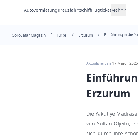
Autovermietung
Kreuzfahrtschiff
Flugticket
Mehr
Wohnsitz
/
/
/
Einführung in die Y
Hotel
GoToSafar Magazin
Türkei
Erzurum
Transfer
Tour
Aktualisiert am
17 March 2025
Einführun
Erzurum
Die Yakutiye Madrasa (
von Sultan Oljeitu, 
sich durch ihre schö