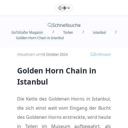
Türkçe
Türkçe
TR
TR
English
English
EN
EN
DE
/
€
Русский
Русский
RU
RU
Deutsche
Deutsche
DE
DE
Schnellsuche
/
/
/
GoToSafar Magazin
Türkei
istanbul
العربية
العربية
فارسی
فارسی
FA
FA
AR
AR
Golden Horn Chain in Istanbul
Aktualisiert am
16 October 2024
3
Minuten
Dollar
Dollar
Euro
Euro
Golden Horn Chain in
Toman
Toman
TL
TL
Istanbul
Die Kette des Goldenen Horns in Istanbul,
die sich einst weit vom Eingang der Bucht
des Goldenen Horns erstreckte, wird heute
in Teilen im Museum aufbewahrt, als