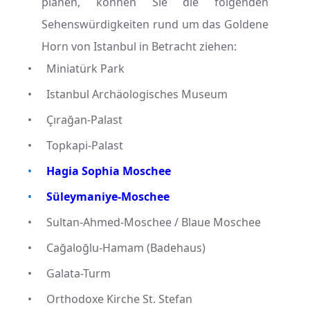
planen, können Sie die folgenden
Sehenswürdigkeiten rund um das Goldene
Horn von Istanbul in Betracht ziehen:
•
Miniatürk Park
•
Istanbul Archäologisches Museum
•
Çırağan-Palast
•
Topkapi-Palast
•
Hagia Sophia Moschee
•
Süleymaniye-Moschee
•
Sultan-Ahmed-Moschee / Blaue Moschee
•
Cağaloğlu-Hamam (Badehaus)
•
Galata-Turm
•
Orthodoxe Kirche St. Stefan