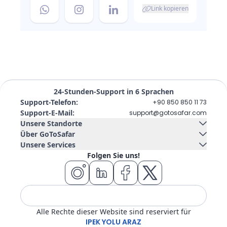
Link kopieren
24-Stunden-Support in 6 Sprachen
Support-Telefon
:
+90 850 850 11 73
Support-E-Mail
:
support@gotosafar.com
Unsere Standorte
Über GoToSafar
Unsere Services
Izmir, Türkei
Kontaktieren Sie uns
Über uns
Folgen Sie uns!
Güney Mah. Gaziler Cad. No:292 Tempo Iş Merkezi Kat:5 İç
Autovermietung
Kreuzfahrtschiff
Kapı 504 Konak / İzmir
Blog
FAQ
Wohnsitz
Flugticket
Hotel
Tour
Alle Rechte dieser Website sind reserviert für
Transfer
Visum
IPEK YOLU ARAZ