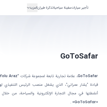
تأجير سيارات
سفينة سياحية
تذكرة طيران
المزيد
مسكن
فندق
نقل
جولة
GoToSafar
GoToSafar
، علامة تجارية تابعة لمجموعة شركات
"İpek Yolu Araz"
أنشطتها في مجال التجارة الإلكترونية والسياحة، من خلال
.
«GoToSafar»