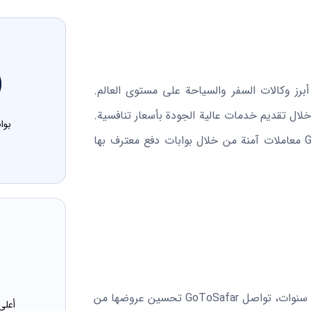
ز وكالات السفر والسياحة على مستوى العالم.
ال تقديم خدمات عالية الجودة بأسعار تنافسية.
بوا
بفضل خبرتها الواسعة في التجارة الإلكترونية، تضمن GoToSafar معاملات آمنة من خلال بوابات دفع معترف بها
من خلال التزامها بمبادئها الأساسية وخدماتها المستمرة على مدى سنوات، تواصل GoToSafar تحسين عروضها من
أعلى