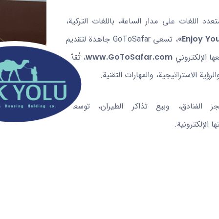
مها GoToSafar مدعومة بدعم متعدد اللغات على مدار الساعة، باللغات التركية،
، تسعى GoToSafar جاهدة لتقديم
ها الإلكتروني
www.GoToSafar.com
، تُقدّم
ية الاستراتيجية، والمهارات التقنية.
 الفنادق، وبيع تذاكر الطيران، توسعت
 الإلكترونية.