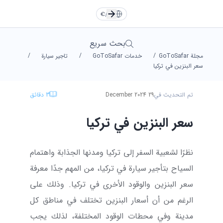
TR
EN
Türkçe
Türkçe
TR
English
English
EN
€
/
AR
RU
DE
Русский
Русский
RU
Deutsche
Deutsche
DE
بحث سريع
/
/
/
مجلة GoToSafar
خدمات GoToSafar
تاجير سيارة
العربية
العربية
AR
فارسی
فارسی
FA
FA
AR
سعر البنزين في تركيا
تم التحديث في
29 December 2024
3
دقائق
يورو
دولار
Dollar
Euro
سعر البنزين في تركيا
ليرة
تومان
Toman
TL
نظرًا لشعبية السفر إلى تركيا ومدنها الجذابة واهتمام
السياح بتأجير سيارة في تركيا، من المهم جدًا معرفة
سعر البنزين والوقود الأخرى في تركيا. وذلك على
الرغم من أن أسعار البنزين تختلف في مناطق كل
مدينة وفي محطات الوقود المختلفة، لذلك يجب