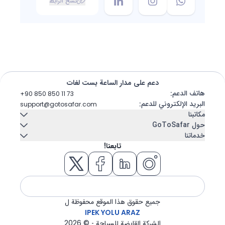
نسخ الرابط
دعم على مدار الساعة بست لغات
هاتف الدعم
:
+90 850 850 11 73
البريد الإلكتروني للدعم
:
support@gotosafar.com
مكاتبنا
حول GoToSafar
خدماتنا
إزمير، تركيا
اتصل بنا
عنا
تابعنا!
Güney Mah. Gaziler Cad. No:292 Tempo Iş Merkezi Kat:5 İç
تأجير سيارات
سفينة سياحية
Kapı 504 Konak / İzmir
مدونة
الأسئلة المتكررة
مسكن
تذكرة طيران
فندق
جولة
جميع حقوق هذا الموقع محفوظة ل
نقل
تأشيرة
IPEK YOLU ARAZ
الشركة القابضة للسياحة - ©
2026