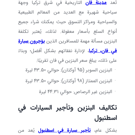
تُعد
مدينة
فان
التاريخية في شرق تركيا وجهة
سياحية شهيرة مع العديد من المعالم الطبيعية
والسياحية ومراكز التسوق حيث يمكنك شراء جميع
أنواع السلع بأسعار معقولة. لذلك، يُعتبر تكلفة
البنزين مسألة مهمة للمسافرين الذين
يؤجرون سيارة
في فان، تركيا
، لإدارة نفقاتهم بشكل أفضل؛ وبناءً
على ذلك، يبلغ سعر البنزين في فان تقريبًا:
·
البنزين السوبر (95 أوكتان): حوالي 43.50 ليرة
·
البنزين الممتاز (98 أوكتان): حوالي 43.50 ليرة
·
البنزين غير الرصاص: حوالي 44.31 ليرة
تكاليف البنزين وتأجير السيارات في
اسطنبول
بشكل عام،
تأجير سيارة في اسطنبول
يُعد من