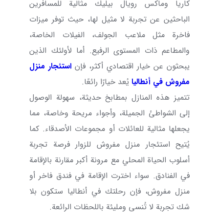
كاريا وماكس رويال بيليك مثالية للمسافرين
الباحثين عن تجربة لا مثيل لها، حيث توفر ميزات
فاخرة مثل ملاعب الجولف، الفيلات الخاصة،
والمطاعم ذات المستوى الرفيع. أما لأولئك الذين
يبحثون عن خيار اقتصادي أكثر، فإن
استئجار منزل
مفروش في أنطاليا
يُعد خيارًا رائعًا.
تتميز هذه المنازل بمطابخ حديثة، سهولة الوصول
إلى الشواطئ الجميلة، وأجواء مريحة وخاصة، مما
يجعلها مثالية للعائلات أو مجموعات الأصدقاء. كما
يُتيح استئجار منزل مفروش للزوار فرصة تجربة
أسلوب الحياة المحلي مع مرونة أكبر مقارنة بالإقامة
في الفنادق. سواء اخترت الإقامة في فندق فاخر أو
منزل مفروش، فإن رحلتك في أنطاليا ستكون بلا
شك تجربة لا تُنسى ومليئة باللحظات الرائعة.