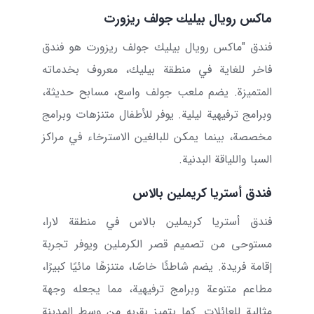
ماكس رويال بيليك جولف ريزورت
فندق "ماكس رويال بيليك جولف ريزورت
هو فندق
فاخر للغاية في منطقة بيليك، معروف بخدماته
المتميزة. يضم ملعب جولف واسع، مسابح حديثة،
وبرامج ترفيهية ليلية. يوفر للأطفال متنزهات وبرامج
مخصصة، بينما يمكن للبالغين الاسترخاء في مراكز
السبا واللياقة البدنية.
فندق أستريا كريملين بالاس
فندق أستريا كريملين بالاس في منطقة لارا،
مستوحى من تصميم قصر الكرملين ويوفر تجربة
إقامة فريدة. يضم شاطئًا خاصًا، متنزهًا مائيًا كبيرًا،
مطاعم متنوعة وبرامج ترفيهية، مما يجعله وجهة
مثالية للعائلات. كما يتميز بقربه من وسط المدينة