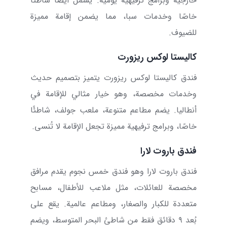
خارجية وبرامج ترفيهية يومية. يشمل أيضًا شاطئًا
خاصًا وخدمات سبا، مما يضمن إقامة مميزة
للضيوف.
كاليستا لوكس ريزورت
فندق كاليستا لوكس ريزورت
يتميز بتصميم حديث
وخدمات مخصصة، وهو خيار مثالي للإقامة في
أنطاليا. يضم مطاعم متنوعة، ملعب جولف، شاطئًا
خاصًا، وبرامج ترفيهية مميزة تجعل الإقامة لا تُنسى.
فندق باروت لارا
فندق باروت لارا
وهو فندق خمس نجوم يقدم مرافق
مخصصة للعائلات، مثل ملاعب للأطفال، مسابح
متعددة للكبار والصغار، ومطاعم عالمية. يقع على
بُعد
۹
دقائق فقط من شاطئ البحر المتوسط، ويضم