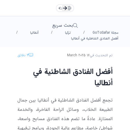
TR
EN
Türkçe
Türkçe
TR
English
English
EN
€
/
AR
RU
DE
Русский
Русский
RU
Deutsche
Deutsche
DE
بحث سريع
/
/
/
مجلة GoToSafar
تركيا
أنطاليا
العربية
العربية
AR
فارسی
فارسی
FA
FA
AR
أفضل الفنادق الشاطئية في أنطاليا
تم التحديث في
16 March 2025
3
دقائق
يورو
دولار
Dollar
Euro
أفضل الفنادق الشاطئية في
ليرة
تومان
Toman
TL
أنطاليا
تجمع أفضل الفنادق الشاطئية في أنطاليا بين جمال
الطبيعة الخلاب، وسائل الراحة الفاخرة، والخدمة
الممتازة. عادةً ما تضم هذه الفنادق مسابح واسعة،
شواطئ خاصة، مطاعم عالية الجودة، وبرامج ترفيهية