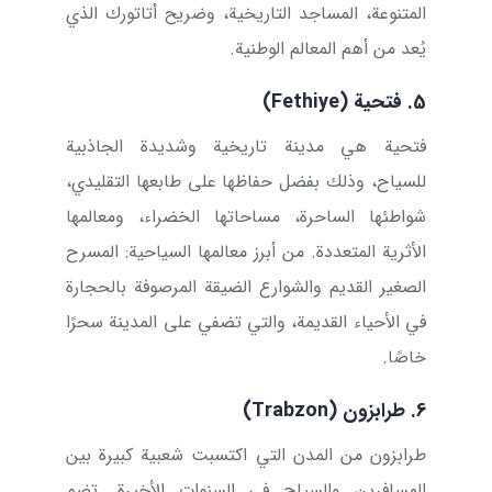
المتنوعة، المساجد التاريخية، وضريح أتاتورك الذي
يُعد من أهم المعالم الوطنية.
5. فتحية (
Fethiye
)
فتحية هي مدينة تاريخية وشديدة الجاذبية
للسياح، وذلك بفضل حفاظها على طابعها التقليدي،
شواطئها الساحرة، مساحاتها الخضراء، ومعالمها
الأثرية المتعددة. من أبرز معالمها السياحية: المسرح
الصغير القديم والشوارع الضيقة المرصوفة بالحجارة
في الأحياء القديمة، والتي تضفي على المدينة سحرًا
خاصًا.
6. طرابزون (
Trabzon
)
طرابزون من المدن التي اكتسبت شعبية كبيرة بين
المسافرين والسياح في السنوات الأخيرة. تضم