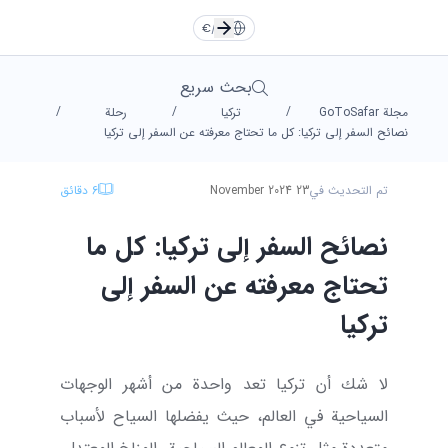
TR
EN
Türkçe
Türkçe
TR
English
English
EN
€
/
AR
RU
DE
Русский
Русский
RU
Deutsche
Deutsche
DE
بحث سريع
/
/
/
مجلة GoToSafar
تركيا
رحلة
العربية
العربية
AR
فارسی
فارسی
FA
FA
AR
نصائح السفر إلى تركيا: كل ما تحتاج معرفته عن السفر إلى تركيا
تم التحديث في
23 November 2024
6
دقائق
يورو
دولار
Dollar
Euro
نصائح السفر إلى تركيا: كل ما
ليرة
تومان
Toman
TL
تحتاج معرفته عن السفر إلى
تركيا
لا شك أن تركيا تعد واحدة من أشهر الوجهات
السياحية في العالم، حيث يفضلها السياح لأسباب