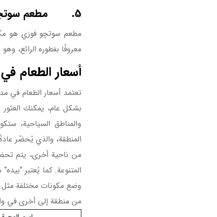
5.
مطعم سوتچ
مطعم سوتچو فوزي
هو مك
معروفًا بفطوره الرائع، وه
أسعار الطعام في 
تعتمد أسعار الطعام في مد
بشكل عام، يمكنك العثور ع
والمناطق السياحية، ستكون
المنطقة، والذي يُحضّر عادة
من ناحية أخرى، يتم تحضير
المتنوعة. كما يُعتبر "بيده
وضع مكونات مختلفة مثل ال
من منطقة إلى أخرى في وان