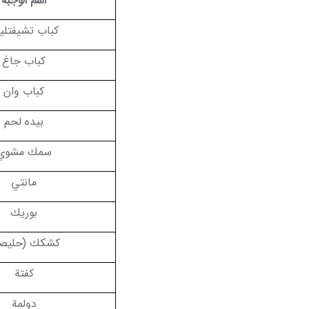
اسم الوجبة
كباب تشيفتل
كباب جاغ
كباب وان
بيده لحم
سمك مشوي
مانتي
بوريك
كشكك (حليص
كفتة
دولمة