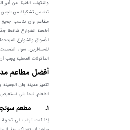
والنكهات الغنية. من أبرز 
تتضمن تشكيلة من الجبن الإ
مطاعم وان تناسب جميع الأ
أطعمة الشوارع شائعة جدً
الأسواق والشوارع المزدحمة 
للمسافرين. سواء انضممت
المأكولات المحلية يجب أن
أفضل مطاعم مدين
تتميز مدينة وان الجميلة و
الطعام. فيما يلي نستعرض ل
1.
مطعم سوتچو
إذا كنت ترغب في تجربة ف
جاهز لاستقبالكم منذ السا