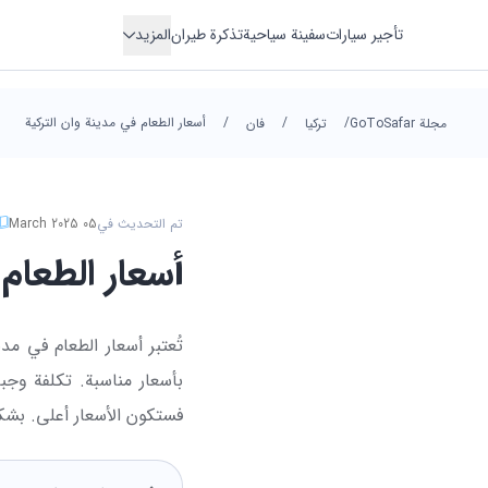
تأجير سيارات
سفينة سياحية
تذكرة طيران
المزيد
مسكن
/
/
/
أسعار الطعام في مدينة وان التركية
فندق
مجلة GoToSafar
تركيا
فان
نقل
جولة
تم التحديث في
05 March 2025
أسعار الطعام 
تُعتبر أسعار الطعام في مدي
بأسعار مناسبة. تكلفة وجب
فستكون الأسعار أعلى. بشك