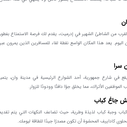
ن
القرب من الشاطئ الشهير في إدرميت، يقدم لك فرصة الاستمتاع بفطور
ليوم. يعد هذا المكان الواسع نقطة لقاء للمسافرين الذين يمرون ع
 سرا
قع في شارع جمهورية، أحد الشوارع الرئيسية في مدينة وان، يتميز
لموظفين الأتراك، مما يخلق جوًا دافئًا وودودًا للزوار.
ش جاغ كباب
باب وجبة كباب لذيذة وطرية، حيث تضاعف النكهات التي يتم تقديم
حلوى كاداييف المحشوة أن تكون مصدرًا جيدًا للطاقة ليومك.