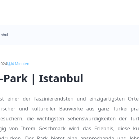
anbul
2024
4
Minuten
-Park | Istanbul
st einer der faszinierendsten und einzigartigsten Orte
rischer und kultureller Bauwerke aus ganz Türkei präs
esuchern, die wichtigsten Sehenswürdigkeiten der Türk
ig von Ihrem Geschmack wird das Erlebnis, diese ku
indrucken. Der Park bietet eine ansprechende und lehr