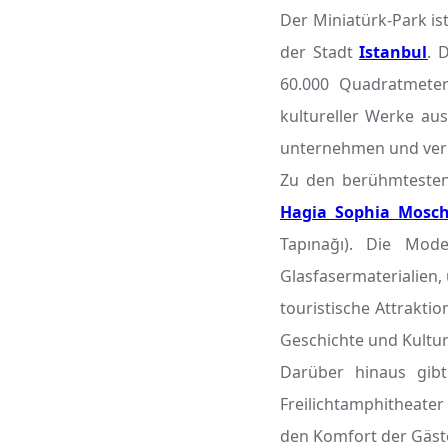
Der Miniatürk-Park is
der Stadt
Istanbul
. 
60.000 Quadratmeter
kultureller Werke aus
unternehmen und verk
Zu den berühmtesten
Hagia Sophia Mosc
Tapınağı). Die Mode
Glasfasermaterialien,
touristische Attrakti
Geschichte und Kultu
Darüber hinaus gibt
Freilichtamphitheate
den Komfort der Gäst