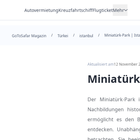
Autovermietung
Kreuzfahrtschiff
Flugticket
Mehr
Wohnsitz
/
/
/
Miniatürk-Park | Ist
Hotel
GoToSafar Magazin
Türkei
istanbul
Transfer
Tour
Aktualisiert am
12 November 
Miniatürk
Der Miniatürk-Park i
Nachbildungen histo
ermöglicht es den B
entdecken. Unabhäng
betrachten, Sie bee