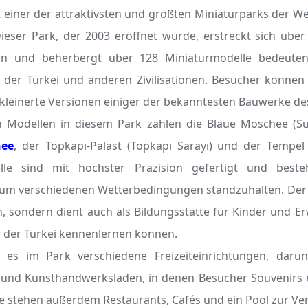
t einer der attraktivsten und größten Miniaturparks der Wel
Dieser Park, der 2003 eröffnet wurde, erstreckt sich übe
n und beherbergt über 128 Miniaturmodelle bedeuten
 der Türkei und anderen Zivilisationen. Besucher können 
leinerte Versionen einiger der bekanntesten Bauwerke de
 Modellen in diesem Park zählen die Blaue Moschee (Sul
hee
, der Topkapı-Palast (Topkapı Sarayı) und der Tempel
lle sind mit höchster Präzision gefertigt und best
 um verschiedenen Wetterbedingungen standzuhalten. Der P
on, sondern dient auch als Bildungsstätte für Kinder und Er
r der Türkei kennenlernen können.
 es im Park verschiedene Freizeiteinrichtungen, darun
r und Kunsthandwerksläden, in denen Besucher Souvenirs
e stehen außerdem Restaurants, Cafés und ein Pool zur Ve