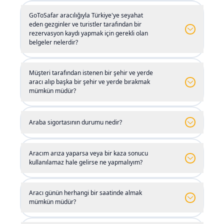
GoToSafar aracılığıyla Türkiye'ye seyahat
• Rezervasyon tutarının tamamının iki aşamada ve
Erzurum Havalimanı
(
ERZ
)
Erzincan Havalimanı
(
ERC
)
eden gezginler ve turistler tarafından bir
rezervasyon kaydı yapmak için gerekli olan
yaygın para birimleri (lira, dolar ve euro) ile
belgeler nelerdir?
Erzurum Merkez
Erzincan Merkez
ödenebilmesi olanağı
• Müşteri tarafından alınmadan önce araçların
Müşteri tarafından istenen bir şehir ve yerde
Eskişehir Anadolu Havalimanı
(
AOE
)
Erzurum Havalimanı
aracı alıp başka bir şehir ve yerde bırakmak
(
ERZ
)
teknik kontrolü
mümkün müdür?
• Türkiye'deki tüm havaalanlarında ve bu ülkedeki
Eskişehir Merkez
Erzurum Merkez
Araba sigortasının durumu nedir?
herhangi bir şehirde aracın alınıp bırakılması olanağı
Gaziantep Havalimanı
(
GZT
)
Eskişehir Anadolu Havalimanı
• Araçlar için gerekli sigorta poliçelerinin
(
AOE
)
Aracım arıza yaparsa veya bir kaza sonucu
bulunması (kasko, üçüncü şahıs, kısmi ve tamamlayıcı
kullanılamaz hale gelirse ne yapmalıyım?
Gaziantep Merkez
Eskişehir Merkez
hasarlar)
Aracı günün herhangi bir saatinde almak
• Tüm araç modellerinin yeniliği (son 4 yıla ait)
Gümüşhane Merkez
Gaziantep Havalimanı
mümkün müdür?
(
GZT
)
• Araçların müşteriye teslim edilmeden önce iç ve