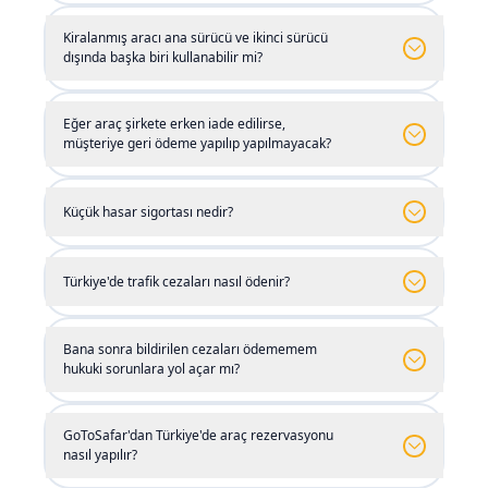
Denizli Çardak Havalimanı
(
DNZ
)
Dalaman Havalimanı
(
DLM
)
düşünceniz varsa, fiyatların zamana göre değişiklik
Kiralanmış aracı ana sürücü ve ikinci sürücü
dışında başka biri kullanabilir mi?
Denizli Merkez
gösterebileceğini unutmamanız önemlidir. Bu
Dalaman Merkez
nedenle, bütçenizi ve güncel tarifeleri dikkate alarak,
Eğer araç şirkete erken iade edilirse,
Diyarbakır Havalimanı
(
DIY
)
Denizli Çardak Havalimanı
müşteriye geri ödeme yapılıp yapılmayacak?
(
DNZ
)
size en uygun araç kiralama seçeneğini
belirleyebilirsiniz.
Diyarbakır Merkez
Denizli Merkez
Küçük hasar sigortası nedir?
GoToSafar'dan Türkiye'de Araç
Elazığ Havalimanı
(
EZS
)
Diyarbakır Havalimanı
(
DIY
)
Kiralamanın Avantajları
Türkiye'de trafik cezaları nasıl ödenir?
• Herhangi bir olayda (araç teknik arızası, kaza
Elazığ Merkez
Diyarbakır Merkez
Bana sonra bildirilen cezaları ödememem
veya çalıntı araç) 24 saat destek
hukuki sorunlara yol açar mı?
Erzincan Havalimanı
(
ERC
)
Elazığ Havalimanı
• Türkiye'deki bir şehirden alınan aracın başka bir
(
EZS
)
GoToSafar'dan Türkiye'de araç rezervasyonu
şehirde veya yerde bırakılma olanağı
nasıl yapılır?
Erzincan Merkez
Elazığ Merkez
• Şoförlü araç kiralama (transfer)