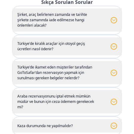
Sıkça Sorulan Sorular
ederken maliyet yönetimini kolaylaştıran yaygın bir
Bingöl Merkez
Bayburt Merkez
Şirket, araç belirlenen zamanda ve tarihte
seçenek haline gelmiştir.
şirkete zamanında iade edilmezse hangi
önlemleri alacak?
Bitlis Merkez
Öte yandan, Türkiye'deki toplu taşıma sistemi (genel
Bingöl Havalimanı
(
BGG
)
olarak taksiler hariç) hizmetlerini sadece günün belirli
Türkiye'de kiralık araçlar için otoyol geçiş
Bursa Merkez
Bingöl Merkez
ücretleri nasıl ödenir?
saatlerinde sunduğundan, Türkiye'de bir araç
kiralayarak istediğiniz yerlere günün herhangi bir
Bursa Yenişehir Havalimanı
(
YEI
)
Bitlis Merkez
Türkiye'de ikamet eden müşteriler tarafından
saatinde veya gece gidebilirsiniz.
GoToSafar'dan rezervasyon yapmak için
sunulması gereken belgeler nelerdir?
Çanakkale Havalimanı
(
CKZ
)
Bursa Merkez
Türkiye'de Araç Kiralama Fiyatları
Araba rezervasyonunu iptal etmek mümkün
Dalaman Havalimanı
Türkiye genelinde araç kiralama fiyatları, mevsimsel
(
DLM
)
Bursa Yenişehir Havalimanı
müdür ve bunun için ceza ödemem gerekecek
(
YEI
)
mi?
değişiklikler, talep edilen hizmetler ve imkanlar,
Dalaman Merkez
Çanakkale Havalimanı
(
CKZ
)
rezervasyon süresi gibi faktörlere bağlı olarak farklılık
Kaza durumunda ne yapılmalıdır?
gösterir. Özellikle
İstanbul'da bir araç kiralama