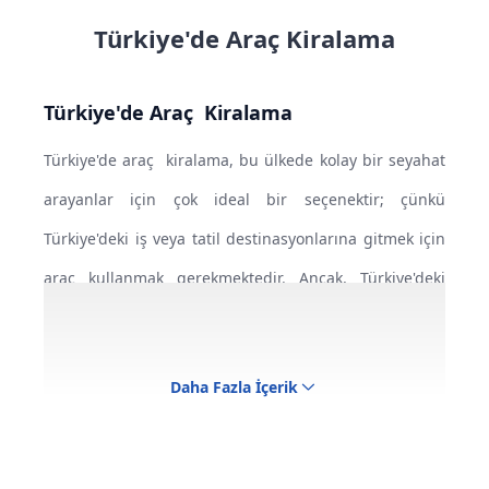
Aydın Kuşadası
Amasya Havalimanı
(
MZH
)
Türkiye'de Araç Kiralama
Aydın Merkez
Ankara Merkez
Türkiye'de Araç
Kiralama
Balıkesir Koca Seyit Havalimanı
(
EDO
)
Aydın Kuşadası
Türkiye'de araç
kiralama, bu ülkede kolay bir seyahat
Balıkesir Merkez
arayanlar için çok ideal bir seçenektir; çünkü
Aydın Merkez
Türkiye'deki iş veya tatil destinasyonlarına gitmek için
Batman Havalimanı
(
BAL
)
Balıkesir Koca Seyit Havalimanı
(
EDO
)
araç kullanmak gerekmektedir. Ancak, Türkiye'deki
taksi ücretlerinin yüksek maliyeti, yolcuların otobüs ve
Batman Merkez
Balıkesir Merkez
metro güzergahları ile istasyonlarına olan
Daha Fazla İçerik
Bayburt Merkez
yabancılıkları ve bunları birkaç kez değiştirmek
Batman Havalimanı
(
BAL
)
zorunda kalmaları nedeniyle, Türkiye'de araç
Bingöl Havalimanı
(
BGG
)
Batman Merkez
kiralama, Türkiye'nin farklı şehirlerinde seyahat