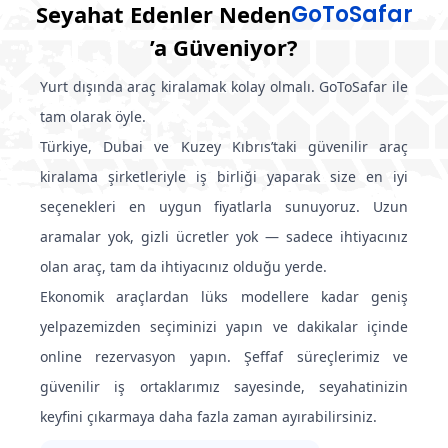
Istanbul Sabiha Gokcen Airport
(
SAW
)
Seyahat Edenler Neden
GoToSafar
Otel
’a Güveniyor?
Transfer
Ankara Esenboga Airport
(
ESB
)
Izmir Adnan Menderes Airport
(
ADB
)
Tur
Yurt dışında araç kiralamak kolay olmalı. GoToSafar ile
Kruvaziyer gemisi
Adana Sakirpasa Airport
tam olarak öyle.
(
ADA
)
Antalya Airport
(
AYT
)
Türkiye, Dubai ve Kuzey Kıbrıs’taki güvenilir araç
Trabzon Airport
kiralama şirketleriyle iş birliği yaparak size en iyi
(
TZX
)
Ankara Esenboga Airport
(
ESB
)
seçenekleri en uygun fiyatlarla sunuyoruz. Uzun
Van Şehir Merkezi
aramalar yok, gizli ücretler yok — sadece ihtiyacınız
Adana Sakirpasa Airport
(
ADA
)
olan araç, tam da ihtiyacınız olduğu yerde.
Adana Merkez
Ekonomik araçlardan lüks modellere kadar geniş
Trabzon Airport
(
TZX
)
yelpazemizden seçiminizi yapın ve dakikalar içinde
Adıyaman Havalimanı
online rezervasyon yapın. Şeffaf süreçlerimiz ve
(
ADF
)
Van Şehir Merkezi
güvenilir iş ortaklarımız sayesinde, seyahatinizin
Adıyaman Şehir Merkezi
keyfini çıkarmaya daha fazla zaman ayırabilirsiniz.
Adana Merkez