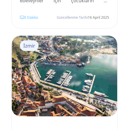
ebeveynler için çocukların da
yolculuktan en az kendileri kadar keyif
3
Dakika
Güncellenme Tarihi
16 April 2025
alması büyük önem taşır. İstanbul,
sunduğu geniş yelpazedeki cazibe
merkezleriyle aileler için ideal bir
İzmir
destinasyondur. Ancak çocuklara özel
düşünülmüş bir planlama olmadan,
küçük gezginler kısa sürede sıkılabilir ya
da yorulabilir. İstanbul’daki en iyi çocuk
dostu yerleri bilmek, seyahati her aile
üyesi için çok daha eğlenceli ve
unutulmaz kılabilir.