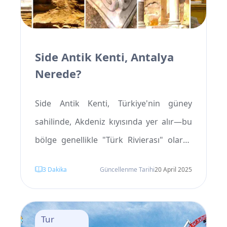
Side Antik Kenti, Antalya
Nerede?
Side Antik Kenti, Türkiye'nin güney
sahilinde, Akdeniz kıyısında yer alır—bu
bölge genellikle "Türk Rivierası" olarak
adlandırılır. Tarih meraklıları, Side'yi
3
Dakika
Güncellenme Tarihi
20 April 2025
sıklıkla "açık hava müzesi" veya "antik
çağların müze kenti" olarak tanımlar. Bu
antik yerleşim, Antalya ve Alanya
Tur