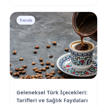
özelliklerinin ötesinde kahve, zamanla
kültürel bir fenomene dönüşmüştür. Bu
nedenle, dünya çapında sayısız kahve
Trends
festivali düzenlenmektedir. Türkiye’de ise
kahvenin, özellikle Türk kahvesinin
kültürel miras içerisindeki özel önemi
göz önünde bulundurularak, her yıl
farklı şehirlerde çeşitli kahve festivalleri
organize edilmektedir.
Geleneksel Türk İçecekleri:
Tarifleri ve Sağlık Faydaları