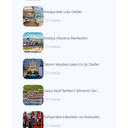
Antalya'daki Lüks Oteller
4
Dakika
Antalya Alışveriş Merkezleri
3
Dakika
Taksim Meydanı yakın En İyi Oteller
3
Dakika
Datça Keşif Rehberi: Bilmeniz Gereken Her Şey
3
Dakika
Türkiye'deki Etkinlikler ve Festivaller
5
Dakika