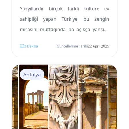
Yüzyıllardır birçok farklı kültüre ev
sahipliği yapan Türkiye, bu zengin
mirasını mutfağında da açıkça yansıtır.
Dünyanın birçok yerinde gazlı ve yapay
3
Dakika
Güncellenme Tarihi
22 April 2025
içecekler yemeklerle birlikte sıkça
tüketilirken, Türkiye’de ayran (yoğurt
bazlı bir içecek), şalgam (fermente turp
Antalya
suyu) ve çeşitli geleneksel meyve ile bitki
şurupları gibi doğal ve lezzetli içecekler
öne çıkar. Bu içecekler yalnızca ferahlatıcı
olmakla kalmaz, aynı zamanda sağlık
açısından da birçok faydasıyla bilinir.