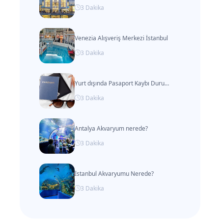
3
Dakika
Venezia Alışveriş Merkezi İstanbul
3
Dakika
Yurt dışında Pasaport Kaybı Durumunda Yapmanız Gerekenler
3
Dakika
Antalya Akvaryum nerede?
3
Dakika
İstanbul Akvaryumu Nerede?
3
Dakika