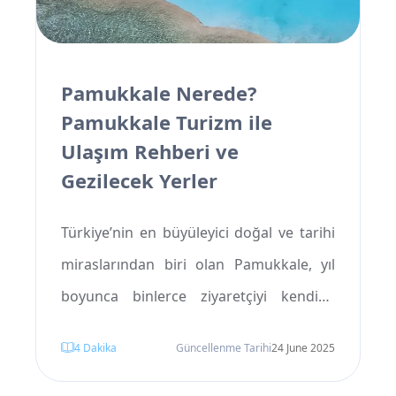
olacak. Bu yazıda, 2025 itibarıyla
yürürlüğe giren yeni kuralları detaylı
şekilde ele alıyor ve Avrupa
Pamukkale Nerede?
yolculuğunuzu daha sorunsuz hale
Pamukkale Turizm ile
getirmenize yardımcı olacak pratik
Ulaşım Rehberi ve
bilgiler sunuyoruz.
Gezilecek Yerler
Türkiye’nin en büyüleyici doğal ve tarihi
miraslarından biri olan Pamukkale, yıl
boyunca binlerce ziyaretçiyi kendine
çeker. Bembeyaz travertenleri, antik
4
Dakika
Güncellenme Tarihi
24 June 2025
kalıntıları ve şifalı sularıyla tanınan bu
eşsiz bölgeye konforlu bir yolculuk