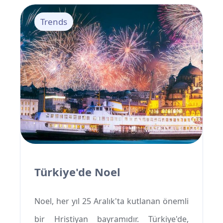
yapmak isteyenler için Pamukkale
Trends
Turizm, güvenilir ulaşımın anahtarıdır. Bu
rehberde, Pamukkale'nin konumu,
gezilecek yerleri, ulaşım seçenekleri ve
konaklama ipuçlarıyla unutulmaz bir
seyahat deneyimi için ihtiyacınız olan her
şeyi bulacaksınız.
Türkiye'de Noel
Noel, her yıl 25 Aralık'ta kutlanan önemli
bir Hristiyan bayramıdır. Türkiye'de,