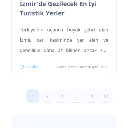
İzmir'de Gezilecek En İyi
Turistik Yerler
Türkiye'nin üçüncü büyük şehri olan
İzmir, batı kesiminde yer alan ve
genellikle daha az bilinen ancak son
derece etkileyici bir destinasyondur.
1
Dakika
Güncellenme Tarihi
16 April 2025
Antik bir tarihe, modern bir atmosfere
ve canlı bir kültüre sahip olan bu şehir,
Türkiye'nin farklı bir yüzünü sunar. Son
1
2
3
...
11
12
yıllarda, İzmir birçok turistik cazibe
merkezini ziyaretçilere tanıtmış ve
modern nüfusu, çeşitli yaşam tarzları ile