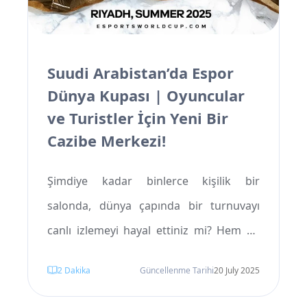
Suudi Arabistan’da Espor
Dünya Kupası | Oyuncular
ve Turistler İçin Yeni Bir
Cazibe Merkezi!
Şimdiye kadar binlerce kişilik bir
salonda, dünya çapında bir turnuvayı
canlı izlemeyi hayal ettiniz mi? Hem de
futbol ya da tenis değil... modern
2
Dakika
Güncellenme Tarihi
20 July 2025
dünyanın en heyecan verici alanlarından
biri olan video oyunları dünyasında!