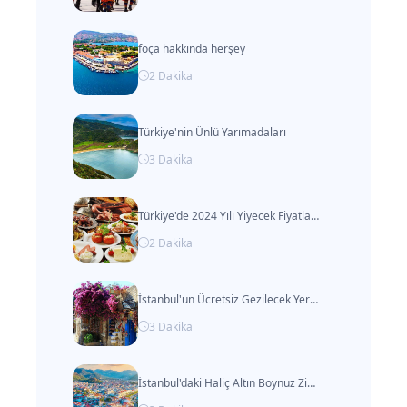
foça hakkında herşey
2
Dakika
Türkiye'nin Ünlü Yarımadaları
3
Dakika
Türkiye'de 2024 Yılı Yiyecek Fiyatları ve Gıda Malzemeleri Maliyeti
2
Dakika
İstanbul'un Ücretsiz Gezilecek Yerleri
3
Dakika
İstanbul'daki Haliç Altın Boynuz Zinciri