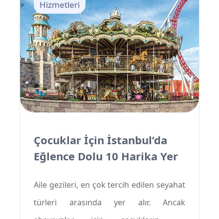
şehirleri arasında, küçük bir yarımada
Hizmetleri
üzerinde konumlanmıştır ve her yıl
binlerce ziyaretçiyi cezbetmektedir.
Aşağıda, Side Antik Kenti'nin gizemli
tarihi ve mimarisi hakkında daha fazla
bilgi edineceksiniz.
Çocuklar İçin İstanbul’da
Eğlence Dolu 10 Harika Yer
Aile gezileri, en çok tercih edilen seyahat
türleri arasında yer alır. Ancak