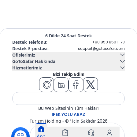
6 Dilde 24 Saat Destek
Destek Telefonu
:
+90 850 850 11 73
Destek E-postası
:
support@gotosafar.com
Ofislerimiz
GoToSafar Hakkında
Hizmetlerimiz
İzmir, Türkiye
Bize Ulaşın
Hakkımızda
Bizi Takip Edin!
Güney Mah. Gaziler Cad. No:292 Tempo İş Merkezi Kat:5 İç
Araç Kiralama
Kruvaziyer gemisi
Kapı 504 Konak / İzmir
Blog
SSS
Konut
Uçak Bileti
Otel
Tur
Bu Web Sitesinin Tüm Hakları
Transfer
Vize
IPEK YOLU ARAZ
Turizm Holding - © ' için Saklıdır
2026
Ana