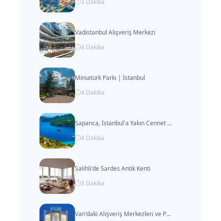
3
Dakika
Vadistanbul Alışveriş Merkezi
4
Dakika
Miniatürk Parkı | İstanbul
4
Dakika
Sapanca, İstanbul'a Yakın Cennet Köşesi
4
Dakika
Salihli'de Sardes Antik Kenti
3
Dakika
Van'daki Alışveriş Merkezleri ve Pazarlar Hakkında Her Şey