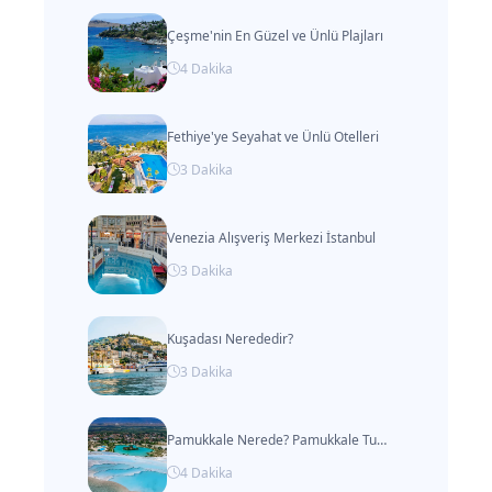
Çeşme'nin En Güzel ve Ünlü Plajları
4
Dakika
Fethiye'ye Seyahat ve Ünlü Otelleri
3
Dakika
Venezia Alışveriş Merkezi İstanbul
3
Dakika
Kuşadası Nerededir?
3
Dakika
Pamukkale Nerede? Pamukkale Turizm ile Ulaşım Rehberi ve Gezilecek Yerler
4
Dakika