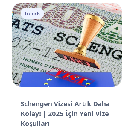
Suudi Arabistan, Espor Dünya Kupası
Trends
adıyla bugüne kadarki en büyük global
espor etkinliğine ev sahipliği yaparak
yalnızca dünyanın dört bir yanından
oyun tutkunlarını bir araya getirmekle
kalmıyor; aynı zamanda turistlere de bu
ülkenin bambaşka ve şaşırtıcı bir yüzünü
keşfetme fırsatı sunuyor.
Schengen Vizesi Artık Daha
Kolay! | 2025 İçin Yeni Vize
Koşulları