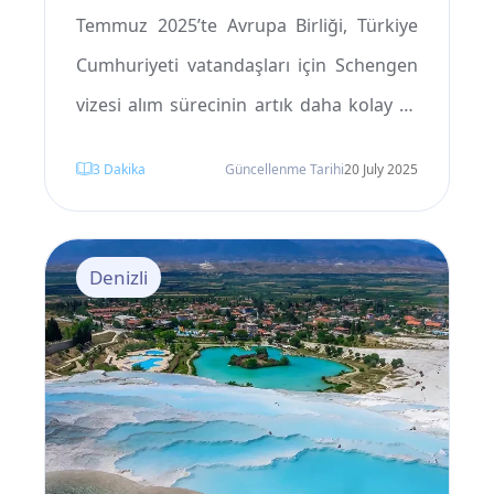
Temmuz 2025’te Avrupa Birliği, Türkiye
Cumhuriyeti vatandaşları için Schengen
vizesi alım sürecinin artık daha kolay ve
hızlı olacağını duyurdu. Bu karar, Türkiye
3
Dakika
Güncellenme Tarihi
20 July 2025
ile AB arasındaki ilişkilerin turizm, ticaret
ve dijital iş birlikleri alanlarında daha
yakın ve yapıcı bir sürece girmesiyle
Denizli
birlikte alındı. Eğer siz de Türkiye’de
yaşıyorsanız ve Avrupa seyahati
planlıyorsanız, bu yeni düzenlemeler
sayesinde Schengen vizesi
başvurularınız artık çok daha az zahmetli