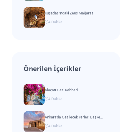
Kuşadası’ndaki Zeus Mağarası
4
Dakika
Önerilen İçerikler
Alaçatı Gezi Rehberi
4
Dakika
Ankara’da Gezilecek Yerler: Başkentteki En İyi Gezi Rotaları
4
Dakika