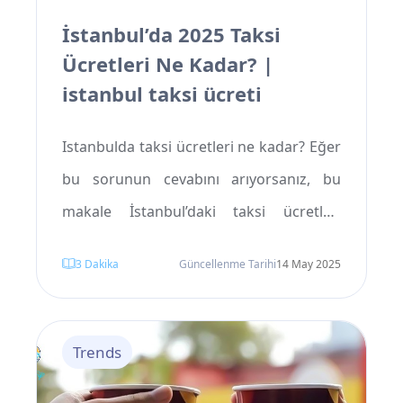
İstanbul’da 2025 Taksi
Ücretleri Ne Kadar? |
istanbul taksi ücreti
Istanbulda taksi ücretleri ne kadar? Eğer
bu sorunun cevabını arıyorsanız, bu
makale İstanbul’daki taksi ücretleri
hakkında kapsamlı bilgiler sunmaktadır.
3
Dakika
Güncellenme Tarihi
14 May 2025
Havalimanı taksilerinin maliyeti ve daha
fazlası hakkında bilgi almak için bizimle
kalın.
Trends