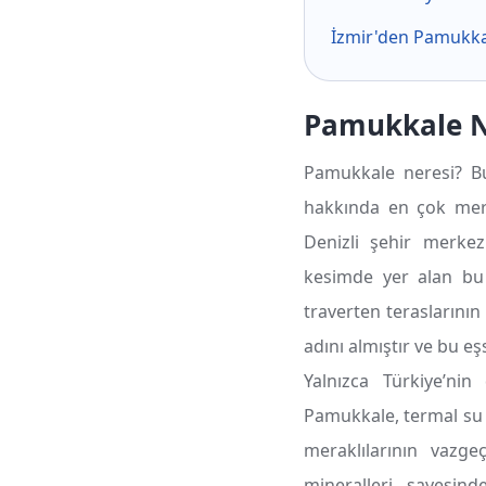
İzmir'den Pamukka
Pamukkale Ne
Pamukkale neresi? Bu
hakkında en çok mera
Denizli şehir merkez
kesimde yer alan bu
traverten teraslarını
adını almıştır ve bu eş
Yalnızca Türkiye’nin
Pamukkale, termal su k
meraklılarının vazgeç
mineralleri sayesi