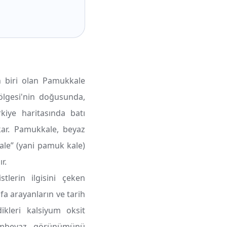
n biri olan Pamukkale
ölgesi'nin doğusunda,
kiye haritasında batı
ar. Pamukkale, beyaz
ale” (yani pamuk kale)
r.
tlerin ilgisini çeken
fa arayanların ve tarih
dikleri kalsiyum oksit
bembeyaz görünümünü