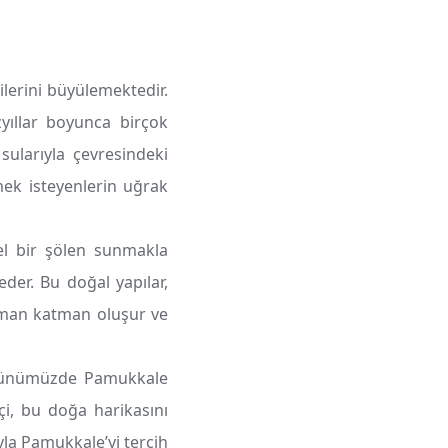
çilerini büyülemektedir.
ıllar boyunca birçok
 sularıyla çevresindeki
ek isteyenlerin uğrak
el bir şölen sunmakla
der. Bu doğal yapılar,
atman katman oluşur ve
, günümüzde Pamukkale
tçi, bu doğa harikasını
la Pamukkale’yi tercih