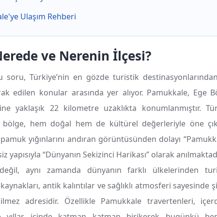
le'ye Ulaşım Rehberi
rede ve Nerenin İlçesi?
 soru, Türkiye’nin en gözde turistik destinasyonlarında
k edilen konular arasında yer alıyor. Pamukkale, Ege B
ine yaklaşık 22 kilometre uzaklıkta konumlanmıştır. Tür
 bölge, hem doğal hem de kültürel değerleriyle öne çık
n pamuk yığınlarını andıran görüntüsünden dolayı “Pamukk
siz yapısıyla “Dünyanın Sekizinci Harikası” olarak anılmaktadı
 değil, aynı zamanda dünyanın farklı ülkelerinden turis
aynakları, antik kalıntılar ve sağlıklı atmosferi sayesinde şi
ilmez adresidir. Özellikle Pamukkale travertenleri, içer
nde yıllar içinde katman katman birikerek bugünkü 