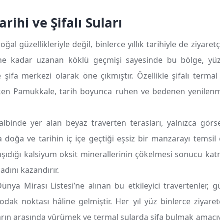
ihi ve Şifalı Suları
al güzellikleriyle değil, binlerce yıllık tarihiyle de ziyaret
e kadar uzanan köklü geçmişi sayesinde bu bölge, yüzy
şifa merkezi olarak öne çıkmıştır. Özellikle şifalı termal
eken Pamukkale, tarih boyunca ruhen ve bedenen yenilenm
lbinde yer alan beyaz traverten terasları, yalnızca görs
doğa ve tarihin iç içe geçtiği eşsiz bir manzarayı temsil e
taşıdığı kalsiyum oksit minerallerinin çökelmesi sonucu k
dını kazandırır.
nya Mirası Listesi’ne alınan bu etkileyici travertenler
 odak noktası hâline gelmiştir. Her yıl yüz binlerce ziyare
ların arasında yürümek ve termal sularda şifa bulmak amacıy