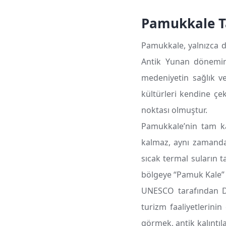
Pamukkale Tar
Pamukkale, yalnızca doğ
Antik Yunan dönemin
medeniyetin sağlık ve 
kültürleri kendine ç
noktası olmuştur.
Pamukkale’nin tam ka
kalmaz, aynı zamanda 
sıcak termal suların 
bölgeye “Pamuk Kale” a
UNESCO tarafından Dü
turizm faaliyetlerinin
görmek, antik kalıntı