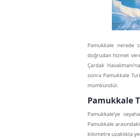
Pamukkale nerede so
doğrudan hizmet veren
Çardak Havalimanı’
sonra Pamukkale Turiz
mümkündür.
Pamukkale Tur
Pamukkale’ye seyaha
Pamukkale arasındaki 
kilometre uzaklıkta ye