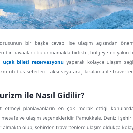
rusunun bir başka cevabı ise ulaşım açısından önem
 bir havaalanı bulunmamakla birlikte, bölgeye en yakın h
na
uçak bileti rezervasyonu
yaparak kolayca ulaşım sağla
m otobüs seferleri, taksi veya araç kiralama ile traverte
izm ile Nasıl Gidilir?
t etmeyi planlayanların en çok merak ettiği konulardan
mesafe ve ulaşım seçenekleridir. Pamukkale, Denizli şehir
r almakta olup, şehirden travertenlere ulaşım oldukça kolaydı