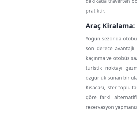
dakikada traverten böl
pratiktir.
Araç Kiralama:
Yoğun sezonda otobüsl
son derece avantajlı 
kaçınma ve otobüs saat
turistik noktayı gezm
özgürlük sunan bir ul
Kısacası, ister toplu t
göre farklı alternati
rezervasyon yapmanız v