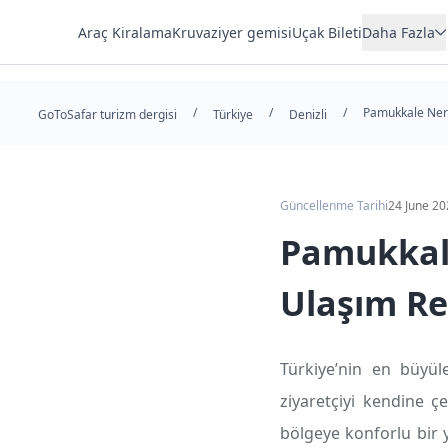
Araç Kiralama
Kruvaziyer gemisi
Uçak Bileti
Daha Fazla
Konut
/
/
/
Pamukkale Nere
Otel
GoToSafar turizm dergisi
Türkiye
Denizli
Transfer
Tur
Güncellenme Tarihi
24 June 20
Pamukkal
Ulaşım Re
Türkiye’nin en büyül
ziyaretçiyi kendine çe
bölgeye konforlu bir 