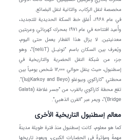
مخصصة لنقل الركاب، والثانية لنقل البضائع.
في عام 1968، أُغلق خط السكة الحديدية للتجديد،
وأُعيد افتتاحه في عام 1971 بمحرك كهربائي وعربتين
معدنيتين. لا يزال هذا القطار يعمل حتى اليوم،
ويُعرف بين السكان باسم "تونيـل (
T
ü
nel
)"، وهو
جزء من شبكة النقل الحضرية والتاريخية في
إسطنبول، حيث ينقل حوالي 12,000 شخص يومياً بين
محطتي "كاراكوي وبيوغلو (
Karkoy and Beyo
ğ
lu
)".
تقع محطة كاراكوي بالقرب من "جسر غلاطة (
Galata
Bridge
)"، ويمر عبر "القرن الذهبي".
معالم إسطنبول التاريخية الأخرى
كما هو معلوم، كانت إسطنبول منذ فترة طويلة مدينةً
مهمةً ومؤثرةً في الحضارات الكبرى، ويعود تاريخها