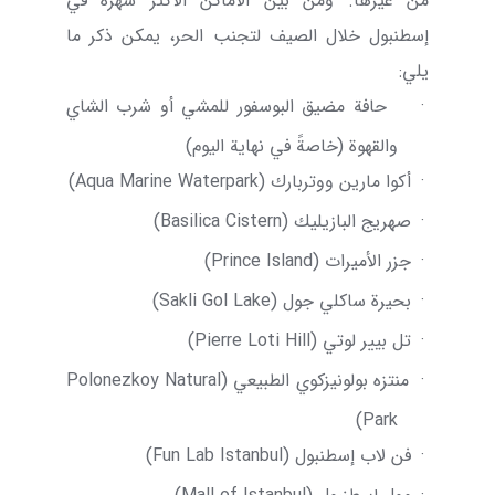
من غيرها. ومن بين الأماكن الأكثر شهرة في
إسطنبول خلال الصيف لتجنب الحر، يمكن ذكر ما
يلي:
·
حافة مضيق البوسفور للمشي أو شرب الشاي
والقهوة (خاصةً في نهاية اليوم)
·
أكوا مارين ووتربارك (
Aqua Marine Waterpark
)
·
صهريج البازيليك (
Basilica Cistern
)
·
جزر الأميرات (
Prince Island
)
·
بحيرة ساكلي جول (
Sakli Gol Lake
)
·
تل بيير لوتي (
Pierre Loti Hill
)
·
منتزه بولونيزكوي الطبيعي (
Polonezkoy Natural
)
Park
·
فن لاب إسطنبول (
Fun Lab Istanbul
)