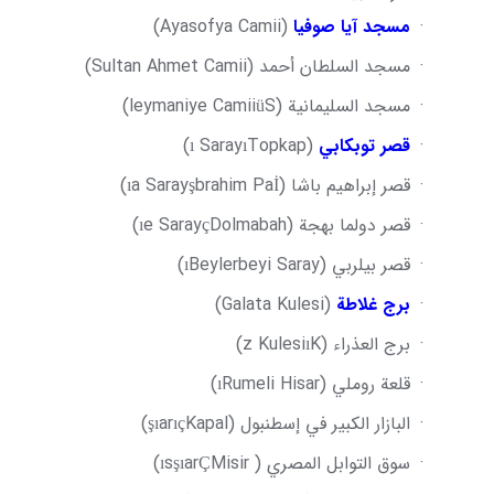
·
مسجد آيا صوفيا
(
Ayasofya Camii
)
·
مسجد السلطان أحمد (
Sultan Ahmet Camii
)
·
مسجد السليمانية (
S
ü
leymaniye Camii
)
·
قصر توبكابي
(
Topkap
ı
Saray
ı
)
·
قصر إبراهيم باشا (
İ
brahim Pa
ş
a Saray
ı
)
·
قصر دولما بهجة (
Dolmabah
ç
e Saray
ı
)
·
قصر بيلربي (
Beylerbeyi Saray
ı
)
·
برج غلاطة
(
Galata Kulesi
)
·
برج العذراء (
K
ı
z Kulesi
)
·
قلعة روملي (
Rumeli Hisar
ı
)
·
البازار الكبير في إسطنبول (
Kapal
ıç
ar
şı
)
·
سوق التوابل المصري (
Misir
Ç
ar
şı
s
ı
)