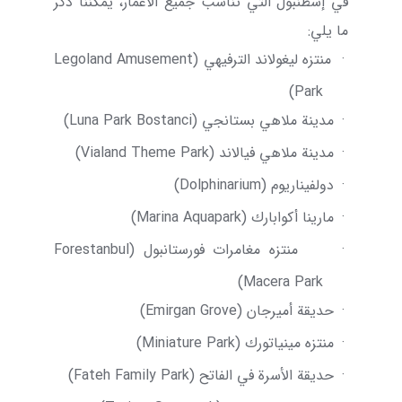
في إسطنبول التي تناسب جميع الأعمار، يمكننا ذكر
ما يلي:
·
منتزه ليغولاند الترفيهي (
Legoland Amusement
)
Park
·
مدينة ملاهي بستانجي (
Luna Park Bostanci
)
·
مدينة ملاهي فيالاند (
Vialand Theme Park
)
·
دولفيناريوم (
Dolphinarium
)
·
مارينا أكوابارك (
Marina Aquapark
)
·
منتزه مغامرات فورستانبول (
Forestanbul
)
Macera Park
·
حديقة أميرجان (
Emirgan Grove
)
·
منتزه مينياتورك (
Miniature Park
)
·
حديقة الأسرة في الفاتح (
Fateh Family Park
)