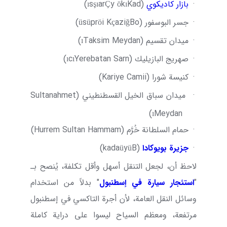
·
بازار كاديكوي
(
Kad
ı
k
ö
y
Ç
ar
şı
s
ı
)
·
جسر البوسفور (
Bo
ğ
azi
ç
i K
ö
pr
ü
s
ü
)
·
ميدان تقسيم (
Taksim Meydan
ı
)
·
صهريج البازيليك (
Yerebatan Sarn
ı
c
ı
)
·
كنيسة شورا (
Kariye Camii
)
·
ميدان سباق الخيل القسطنطيني (
Sultanahmet
)
ı
Meydan
·
حمام السلطانة خُرَّم (
Hurrem Sultan Hammam
)
·
جزيرة بويوكادا
(
B
ü
y
ü
kada
)
لاحظ أن، لجعل التنقل أسهل وأقل تكلفة، يُنصح بـ
"
استئجار سيارة في إسطنبول
" بدلاً من استخدام
وسائل النقل العامة، لأن أجرة التاكسي في إسطنبول
مرتفعة، ومعظم السياح ليسوا على دراية كاملة