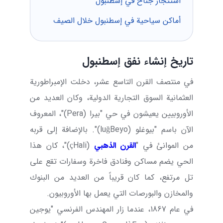
استئجار جناح في إسطنبول
أماكن سياحية في إسطنبول خلال الصيف
تاريخ إنشاء نفق إسطنبول
في منتصف القرن التاسع عشر، دخلت الإمبراطورية
العثمانية السوق التجارية الدولية، وكان العديد من
الأوروبيين يعيشون في حي "بيرا (
Pera
)"، المعروف
الآن باسم "بيوغلو (
Beyo
ğ
lu
)". بالإضافة إلى قربه
من الموانئ في "
القرن الذهبي
(
Hali
ç
)"، كان هذا
الحي يضم مساكن وفنادق فاخرة وسفارات تقع على
تل مرتفع، كما كان قريباً من العديد من البنوك
والمخازن والبورصات التي يعمل بها الأوروبيون.
في عام 1867، عندما زار المهندس الفرنسي "يوجين