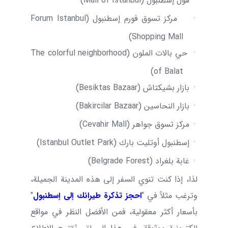
·
مول إسطنبول (
Mall of Istanbul
)
·
مركز تسوق فورم إسطنبول (
Forum Istanbul
)
Shopping Mall
·
حي بالات الملون (
The colorful neighborhood
)
of Balat
·
بازار بشيكتاش (
Besiktas Bazaar
)
·
بازار النحاسين (
Bakircilar Bazaar
)
·
مركز تسوق جواهر (
Cevahir Mall
)
·
إسطنبول أوتليت بارك (
Istanbul Outlet Park
)
·
غابة بلغراد (
Belgrade Forest
)
لذا، إذا كنت تنوي السفر إلى هذه المدينة الجميلة،
وترغب مثلاً في "
احجز تذكرة طيرانك إلى إسطنبول
"
بأسعار أكثر معقولية، فمن الأفضل النظر في مواقع