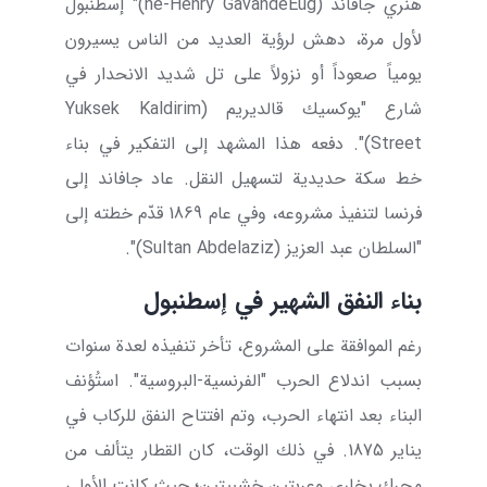
هنري جافاند (
Eug
è
ne-Henry Gavand
)" إسطنبول
لأول مرة، دهش لرؤية العديد من الناس يسيرون
يومياً صعوداً أو نزولاً على تل شديد الانحدار في
شارع "يوكسيك قالديريم (
Yuksek Kaldirim
Street
)". دفعه هذا المشهد إلى التفكير في بناء
خط سكة حديدية لتسهيل النقل. عاد جافاند إلى
فرنسا لتنفيذ مشروعه، وفي عام 1869 قدّم خطته إلى
"السلطان عبد العزيز (
Sultan Abdelaziz
)".
بناء النفق الشهير في إسطنبول
رغم الموافقة على المشروع، تأخر تنفيذه لعدة سنوات
بسبب اندلاع الحرب "الفرنسية-البروسية". استُؤنف
البناء بعد انتهاء الحرب، وتم افتتاح النفق للركاب في
يناير 1875. في ذلك الوقت، كان القطار يتألف من
محرك بخاري وعربتين خشبيتين؛ حيث كانت الأولى