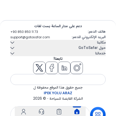
دعم على مدار الساعة بست لغات
هاتف الدعم
:
+90 850 850 11 73
البريد الإلكتروني للدعم
:
support@gotosafar.com
مكاتبنا
حول GoToSafar
خدماتنا
إزمير، تركيا
اتصل بنا
عنا
تابعنا!
Güney Mah. Gaziler Cad. No:292 Tempo Iş Merkezi Kat:5 İç
تأجير سيارات
سفينة سياحية
Kapı 504 Konak / İzmir
مدونة
الأسئلة المتكررة
مسكن
تذكرة طيران
فندق
جولة
جميع حقوق هذا الموقع محفوظة ل
نقل
تأشيرة
IPEK YOLU ARAZ
الشركة القابضة للسياحة - ©
2026