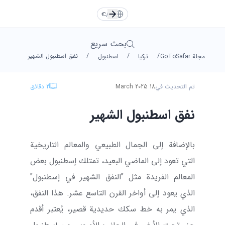
TR
EN
Türkçe
Türkçe
TR
English
English
EN
€
/
AR
RU
DE
Русский
Русский
RU
Deutsche
Deutsche
DE
بحث سريع
/
/
/
نفق اسطنبول الشهير
مجلة GoToSafar
تركيا
اسطنبول
العربية
العربية
AR
فارسی
فارسی
FA
FA
AR
تم التحديث في
18 March 2025
2
دقائق
يورو
دولار
Dollar
Euro
نفق اسطنبول الشهير
ليرة
تومان
Toman
TL
بالإضافة إلى الجمال الطبيعي والمعالم التاريخية
التي تعود إلى الماضي البعيد، تمتلك إسطنبول بعض
المعالم الفريدة مثل "النفق الشهير في إسطنبول"
الذي يعود إلى أواخر القرن التاسع عشر. هذا النفق،
الذي يمر به خط سكك حديدية قصير، يُعتبر أقدم