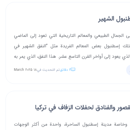
نبول الشهير
لى الجمال الطبيعي والمعالم التاريخية التي تعود إلى الماضي
متلك إسطنبول بعض المعالم الفريدة مثل "النفق الشهير في
لذي يعود إلى أواخر القرن التاسع عشر. هذا النفق، الذي يمر به
ديدية قصير، يُعتبر أقدم جزء تحت الأرض في الجانب
2
دقائق
تم التحديث في
18 March 2025
ن إسطنبول وثاني أقدم قطار في العالم بعد مترو لندن. يساعد
هذا المسار الحديدي الركاب على الصعود إلى تل شديد الانحدار خلال 90
صور والفنادق لحفلات الزفاف في تركيا
يا، وخاصة مدينة إسطنبول الساحرة، واحدة من أكثر الوجهات