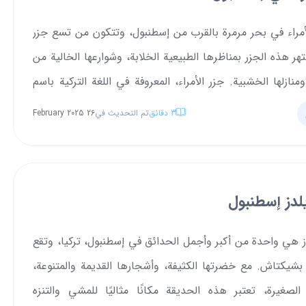
أمراء في بحر مرمرة بالقرب من إسطنبول، وتتكون من تسع جزر
تهر هذه الجزر بمناظرها الطبيعية الخلابة، وشوارعها الخالية من
منازلها الخشبية. جزر الأمراء، المعروفة في اللغة التركية باسم
Adal"، هي مجموعة من تسع جزر تقع في بحر مرمرة بالقرب من
3
دقائق
تم التحديث في
26 February 2025
ركيا. تخيل مكانًا يبدو فيه الزمن وكأنه قد توقف. جزر الأمراء
 هادئة من الجزر قبالة ساحل إسطنبول، وهي بمثابة جنة
التاريخ والجمال الطبيعي. إنها وجهة مثالية لأي شخص يبحث
لدز إسطنبول
المغامرة في آنٍ واحد.
 هي واحدة من أكبر وأجمل الحدائق في إسطنبول، تركيا، وتقع
شيكتاش. مع خضرتها الكثيفة، وأشجارها القديمة والمتنوعة،
الصغيرة، تعتبر هذه الحديقة مكانًا مثاليًا للمشي والتنزه