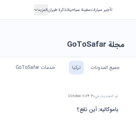
تأجير سيارات
سفينة سياحية
تذكرة طيران
المزيد
مسكن
فندق
مجلة GoToSafar
نقل
جولة
جميع المدونات
تركيا
خدمات GoToSafar
رحلة
تاجير سيارة
قونیه
الفندق
تم التحديث في
30 October 2024
ازمیر
منزل مفروش
باموكاليه: أين تقع؟
للإيجار
ترابزون
الرحلات السياحية
فان