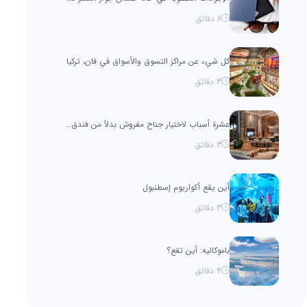
6
دقائق
كل شيء عن مراكز التسوق والأسواق في فان، تركيا
3
دقائق
عشرة أسباب لاختيار جناح مفروش بدلاً من فندق في اسطنبول
3
دقائق
أين يقع أكواريوم إسطنبول
3
دقائق
باموكاليه: أين تقع؟
4
دقائق