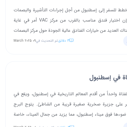
خطط للسفر إلى إسطنبول من أجل إجراءات التأشيرة والبصمات
الحيوية، فإن اختيار فندق مناسب بالقرب من مركز VAC أمر في غاية
ناك العديد من خيارات الفنادق عالية الجودة حول مركز البصمات
التي يمكن أن توفر لك إقامة مريحة وخالية من المتاعب. من
3
دقائق
تم التحديث في
09 March 2025
ر ذكي، لن تكون قريبًا فقط من الموقع المطلوب، ولكنك ستتمتع
حة والخدمات المناسبة.
اة في إسطنبول
لفتاة واحداً من أقدم المعالم التاريخية في إسطنبول، ويقع في
 على جزيرة صخرية صغيرة قريبة من الشاطئ. يتوج البرج
ضوءها فوق ميناء إسطنبول، مما يزيد من جمال الميناء، خاصة
ولكن أين يقع برج الفتاة بالضبط في إسطنبول؟ وما هي الألغاز