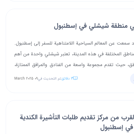
طنبول ونكشف أسراره الخفية، ابقوا معنا!
ي منطقة شيشلي في إسطنبول
 سمعت عن المعالم السياحية اللامتناهية للسفر إلى إسطنبول.
ناطق المختلفة في هذه المدينة، تعتبر شيشلي واحدة من أهم
اطق، حيث تقدم مجموعة واسعة من الفنادق والمرافق الممتازة،
 وجهة رئيسية للإقامة في إسطنبول.
3
دقائق
تم التحديث في
09 March 2025
لقرب من مركز تقديم طلبات التأشيرة الكندية