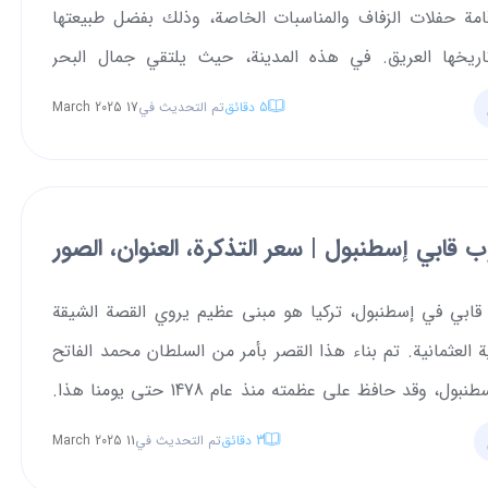
قامة حفلات الزفاف والمناسبات الخاصة، وذلك بفضل طبيعتها
تاريخها العريق. في هذه المدينة، حيث يلتقي جمال البحر
ي مضيق البوسفور، يمكنك تنظيم حفل زفاف يبقى في ذاكرتك
5
دقائق
تم التحديث في
17 March 2025
 بفضل فنادقها الفاخرة والمذهلة، وقصورها التاريخية المبهرة،
رومانسية، توفّر تركيا بيئة لا مثيل لها لإقامة حفلات الزفاف في
في هذا المقال، سنستعرض معك أرقى الفنادق في إسطنبول أو
قابي إسطنبول | سعر التذكرة، العنوان، الصور
ت الإطلالات الرائعة في تركيا، حيث يمكنك إقامة حفلات زفافك
الخاصة. تابع معنا لاكتشاف هذه الوجهات المميزة!
ابي في إسطنبول، تركيا هو مبنى عظيم يروي القصة الشيقة
ية العثمانية. تم بناء هذا القصر بأمر من السلطان محمد الفاتح
بعد فتح إسطنبول، وقد حافظ على عظمته منذ عام 1478 حتى يومنا هذا.
ن هذا القصر آثار الماضي وتأخذ الزوار في رحلة سحرية إلى
3
دقائق
تم التحديث في
11 March 2025
يخ. في هذا المقال، دعونا نلقي نظرة عن قرب على قصر طوب