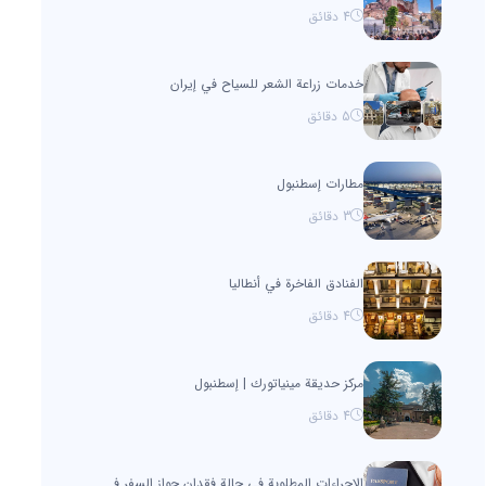
4
دقائق
خدمات زراعة الشعر للسياح في إيران
5
دقائق
مطارات إسطنبول
3
دقائق
الفنادق الفاخرة في أنطاليا
4
دقائق
مرکز حديقة مینیاتورك | إسطنبول
4
دقائق
الإجراءات المطلوبة في حالة فقدان جواز السفر في الخارج