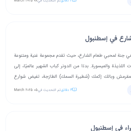
3
دقائق
تم التحديث في
08 March 2025
تي تحيط بهذه البنية الأيقونية؟ تابعوا معنا لنغوص أعمق في هذا
اريخي الغامض.
شارع في إسطنبول
ي جنة لمحبي طعام الشارع، حيث تقدم مجموعة غنية ومتنوعة
 اللذيذة والميسورة. بدءًا من الدونر كباب الشهير عالميًا، إلى
مقرمش وبالك إكمك (شطيرة السمك) الطازجة، تفيض شوارع
لحيوية والنكهات الشهية. هذه الأطعمة لا تعكس فقط التراث
3
دقائق
تم التحديث في
05 March 2025
ركي العريق، بل توفر أيضًا بديلاً اقتصادياً عن تناول الطعام في
راء في إسطنبول