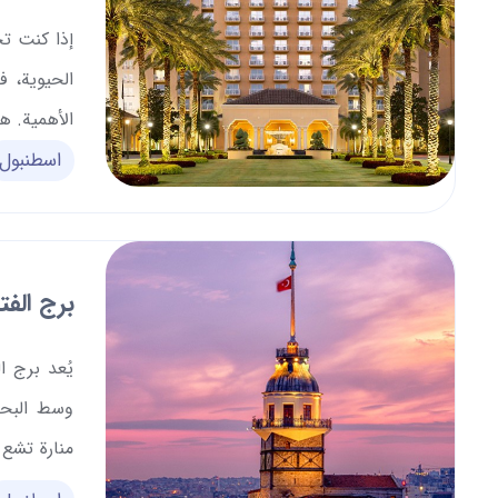
إذا كنت ت
الأهمية. ه
اسطنبول
الحيوية، و
خلال اختيا
أيضًا بالرا
برج الفت
يُعد برج ا
وسط البحر
منارة تشع 
في الليل. 