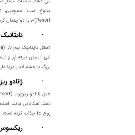
می دهد. خدمات ممتاز شام
متنوع است. همچنین، نز
Resort
)»،
را دو چندان کر
·
تایتانیک 
«هتل تایتانیک بیچ لارا (
ra
آبی، اسپای حرفه ای و است
بزرگ با چشم انداز دریا دا
·
زانادو ری
هتل زانادو ریزورت (
esort
دهد. امکاناتی مانند: استخ
زوج ها جذاب کرده است. خد
·
ریکسوس