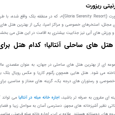
رنیتی ریزورت
رت (
Gloria Serenity Resort
)»، که در منطقه بلک واقع شده، با طر
ی مجلل، استخرهای خصوصی و مراکز اسپا، یکی از بهترین هتل های
 و ورزش های آبی نیز جذابیت بیشتری به اقامت در این هتل می بخشن
هتل های ساحلی آنتالیا؛ کدام هتل برای
 مجموعه ای از بهترین هتل های ساحلی در جهان، به عنوان مقصدی عال
ه می شود. هتل هایی همچون رگنوم کاریا و مکس رویال بلک با ارا
خصوصی و رستوران های درجه یک، گزینه های ممتاز و مناسبی برا
نه ای مقرون به صرفه تر باشید،
اجاره خانه مبله در آنتالیا
می تواند گ
کاناتی نظیر آشپزخانه های مجهز، دسترسی آسان به سواحل زیبا و فض
 گروه های دوستانه هستند. علاوه بر این، اجاره خانه مبله فرصتی منا