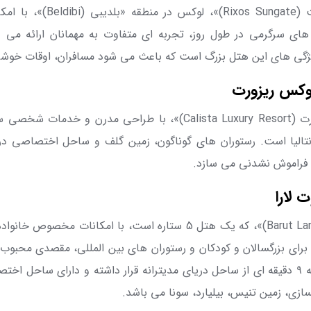
 (
Rixos Sungate
)»، لوکس در منطقه «بلدیبی (
Beldibi
)»، با امک
ه های سرگرمی در طول روز، تجربه ای متفاوت به مهمانان ارائه م
یژگی های این هتل بزرگ است که باعث می شود مسافران، اوقات خوشی 
لوکس ریزورت
ت (
Calista Luxury Resort
)»، با طراحی مدرن و خدمات شخصی ‌سا
آنتالیا است. رستوران های گوناگون، زمین گلف و ساحل اختصاصی در 
ا فراموش ‌نشدنی می سازد.
 لارا
Barut La
)»، که یک هتل 5 ستاره است، با امکانات مخصوص خا
برای بزرگسالان و کودکان و رستوران های بین ‌المللی، مقصدی محبوب
ه
۹
دقیقه ای از ساحل دریای مدیترانه قرار داشته و دارای ساحل اخ
ازی، زمین تنیس، بیلیارد، سونا می باشد.