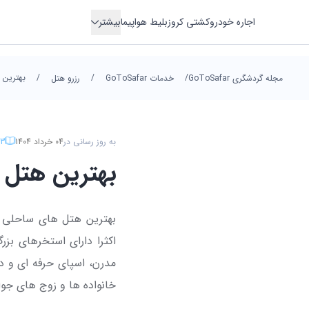
اجاره خودرو
کشتی کروز
بلیط هواپیما
بیشتر
اقامتگاه
/
/
/
بهترین 
هتل
مجله گردشگری GoToSafar
خدمات GoToSafar
رزرو هتل
ترانسفر
تور
به روز رسانی در
04 خرداد 1404
3
بهترین هتل ه
بهترین هتل های ساحلی آن
اکثرا دارای استخرهای ب
مدرن، اسپای حرفه ای و د
خانواده ها و زوج های جو