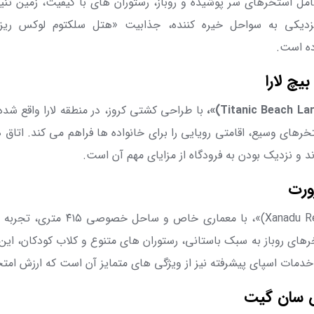
ل استخرهای سر پوشیده و روباز، رستوران های با کیفیت، زمین تن
دیکی به سواحل خیره ‌کننده، جذابیت «هتل سلکتوم لوکس ریز
ده است.
بیچ لارا
Titanic Beach La
)»،
با طراحی کشتی کروز، در منطقه لارا واقع شده و
خرهای وسیع، اقامتی رویایی را برای خانواده ها فراهم می کند. اتاق
رند و نزدیک بودن به فرودگاه از مزایای مهم آن است.
زورت
Xanadu R
)»، با معماری خاص و ساحل 
رهای روباز به سبک باستانی، رستوران های متنوع و کلاب کودکان، این 
مات اسپای پیشرفته نیز از ویژگی های متمایز آن است که ارزش امتحا
 سان گیت