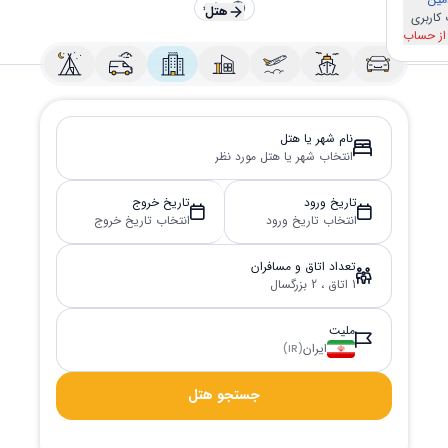
€
/
FA
هتل
کاربری
انتخاب زبان
از حساب
اس با ما
TR
EN
Türkçe
English
RU
DE
Русский
Deutsche
نام شهر یا هتل
انتخاب شهر یا هتل مورد نظر
العربية
AR
فارسی
FA
تاریخ ورود
تاریخ خروج
انتخاب تاریخ ورود
انتخاب تاریخ خروج
انتخاب واحد پولی
تعداد اتاق و مسافران
یورو
دلار
1 اتاق ، 2 بزرگسال
لیر
تومان
ملیت
ایران
)
IR
(
تأیید
جستجو هتل