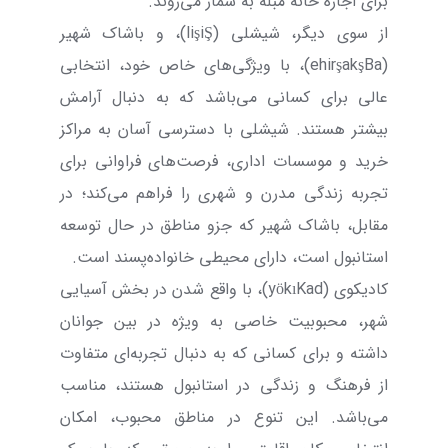
برای اجاره خانه مبله به شمار می‌روند.
از سوی دیگر، شیشلی (
Ş
i
ş
li
)، و باشاک شهیر
(
Ba
ş
ak
ş
ehir
)، با ویژگی‌های خاص خود، انتخابی
عالی برای کسانی ‌می‌باشد که به دنبال آرامش
بیشتر هستند. شیشلی با دسترسی آسان به مراکز
خرید و موسسات اداری، فرصت‌های فراوانی برای
تجربه زندگی مدرن و شهری را فراهم می‌کند؛ در
مقابل، باشاک شهیر که جزو مناطق در حال توسعه
استانبول است، دارای محیطی خانواده‌پسند است.
کادیکوی (
Kad
ı
k
ö
y
)، با واقع شدن در بخش آسیایی
شهر، محبوبیت خاصی به ویژه در بین جوانان
داشته و برای کسانی که به دنبال تجربه‌ای متفاوت
از فرهنگ و زندگی در استانبول هستند، مناسب
‌می‌باشد. این تنوع در مناطق محبوب، امکان