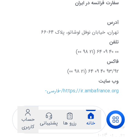
سفارت فرانسه در ایران
آدرس
تهران، خیابان نوفل لوشاتو، پلاک 64-66
تلفن
00 40 09 64 (21 98 00)
فاکس
93/92 40 09 64 (21 98 00)
وب سایت
https://ir.ambafrance.org/-فارسی-
حساب
خانه
رزرو ها
پشتیبانی
کاربری
نویسنده:
تایماز گلزار