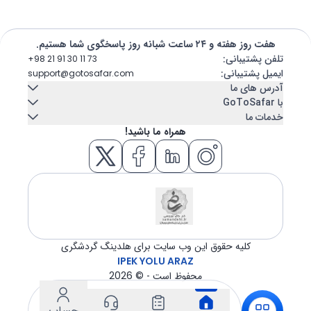
هفت روز هفته و ۲۴ ساعت شبانه روز پاسخگوی شما هستیم.
تلفن پشتیبانی
:
+98 21 91 30 11 73
ایمیل پشتیبانی
:
support@gotosafar.com
آدرس های ما
با GoToSafar
خدمات ما
تهران، ایران
تماس با ما
درباره ما
همراه ما باشید!
میرداماد, خیابان شاه نظری, خیابان ابن سینا پلاک 7
اجاره خودرو
کشتی کروز
تبریز، ایران
بلاگ
سوالات متداول
اقامتگاه
بلیط هواپیما
خیابان امام - مجتمع تجاری عتیق - بلوک A - طبقه دوم واحد 12
ازمیر، ترکیه
هتل
تور
GÜNEY MAH. GAZİLER CAD. No:292 Tempo iş merkezi Kat:5 İç
kapı 504 KONAK / İZMİR
ترانسفر
ویزا
کلیه حقوق این وب سایت برای هلدینگ گردشگری
IPEK YOLU ARAZ
محفوظ است - ©
2026
حساب