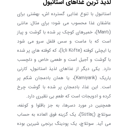
لذیذ ترین غذاهای استانبول
استانبول با تنوع غذایی گسترده اش، بهشتی برای
عاشقان غذا محسوب می شود؛ برای مثال: مانتی
(
Mantı
)،
خمیرهای کوچک
پر شده با گوشت و پیاز
است که با ماست و سس فلفل سرو می شود
یا
ایچلی کوفته (
İçli Köfte
)، که کوفته های پر شده
با گوشت و آجیل است و طعمی خاص و دلچسب
دارد. یکی دیگر از غذاهای لذیذ استانبول، کارنی
یاریک (
Karniyarik
)، یا همان بادمجان شکم پر
است. این غذا، بادمجان پر شده با گوشت چرخ
کرده و ادویجات است که طعم بی نظیری دارد.
همچنین در مورد دسرها، به جز باقلوا و کونفه،
سوتلاچ
(
Sütlaç
)
، یک گزینه فوق العاده به حساب
می آید. سوتلاچ، یک پودینگ برنجی شیرین بوده