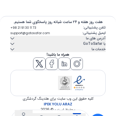
هفت روز هفته و ۲۴ ساعت شبانه روز پاسخگوی شما هستیم.
تلفن پشتیبانی
:
+98 21 91 30 11 73
ایمیل پشتیبانی
:
support@gotosafar.com
آدرس های ما
با GoToSafar
خدمات ما
تهران، ایران
تماس با ما
درباره ما
همراه ما باشید!
میرداماد, خیابان شاه نظری, خیابان ابن سینا پلاک 7
اجاره خودرو
کشتی کروز
تبریز، ایران
بلاگ
سوالات متداول
اقامتگاه
بلیط هواپیما
خیابان امام - مجتمع تجاری عتیق - بلوک A - طبقه دوم واحد 12
ازمیر، ترکیه
هتل
تور
GÜNEY MAH. GAZİLER CAD. No:292 Tempo iş merkezi Kat:5 İç
kapı 504 KONAK / İZMİR
ترانسفر
ویزا
کلیه حقوق این وب سایت برای هلدینگ گردشگری
IPEK YOLU ARAZ
محفوظ است - ©
2026