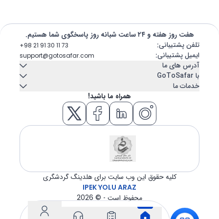
هفت روز هفته و ۲۴ ساعت شبانه روز پاسخگوی شما هستیم.
تلفن پشتیبانی
:
+98 21 91 30 11 73
ایمیل پشتیبانی
:
support@gotosafar.com
آدرس های ما
با GoToSafar
خدمات ما
تهران، ایران
تماس با ما
درباره ما
همراه ما باشید!
میرداماد, خیابان شاه نظری, خیابان ابن سینا پلاک 7
اجاره خودرو
کشتی کروز
تبریز، ایران
بلاگ
سوالات متداول
اقامتگاه
بلیط هواپیما
خیابان امام - مجتمع تجاری عتیق - بلوک A - طبقه دوم واحد 12
ازمیر، ترکیه
هتل
تور
GÜNEY MAH. GAZİLER CAD. No:292 Tempo iş merkezi Kat:5 İç
kapı 504 KONAK / İZMİR
ترانسفر
ویزا
کلیه حقوق این وب سایت برای هلدینگ گردشگری
IPEK YOLU ARAZ
محفوظ است - ©
2026