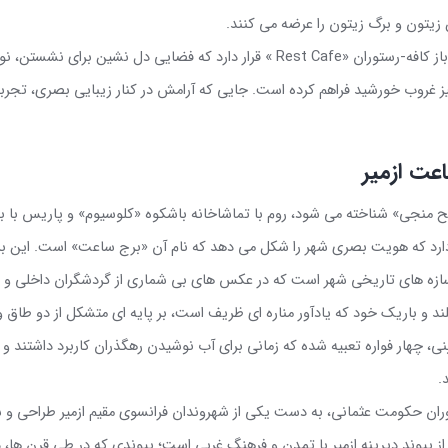
 زیتون و برگ زیتون را عرضه می کنند
.
از کافه-رستوران «
Rest Cafe
»
قرار دارد که فضایی دل نشین برای نشستن، ن
یز غروب خورشید فراهم کرده است
.
جایی که آرامش در کنار زیبایی بصری، تجربه 
عت ازمیر
ح منجی» شناخته می شود، روم با تماشاخانه باشکوه «کلوسیوم» و پاریس با بنا
دارد که هویت بصری شهر را شکل می دهد که نام آن «برج ساعت» است. این بر
زه های تاریخی شهر است که در عکس های بی شماری از گردشگران داخلی و 
ند و باریک خود که یادآور مناره ای ظریف است، بر پایه ای متشکل از دو طاق
، چهار فواره تعبیه شده که زمانی برای آب نوشیدن رهگذران کاربرد داشتند و ا
.
ت در سال ۱۹۰۱، در دوران حکومت عثمانی، به دست یکی از شهروندان فرانسوی مقیم ازمیر طراحی
 پیوند دیرینه ازمیر با تمدن و فرهنگ غربی است؛ پیوندی که در طی قرن ها، 