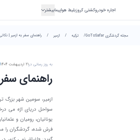
اجاره خودرو
کشتی کروز
بلیط هواپیما
بیشتر
اقامتگاه
/
/
/
راهنمای سفر به ازمیر | نکاتی
هتل
مجله گردشگری GoToSafar
ترکیه
ازمیر
ترانسفر
تور
به روز رسانی در
21 اردیبهشت 1404
راهنمای سفر ب
سواحل دریای اژه می درخ
یونانیان، رومیان و عثمان
فرش شده، گردشگران را مجذ