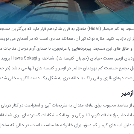
جد به نام حیصار
(Hisar)
متعلق به قرن شانزدهم قرار دارد که بزرگترین مسجد
 از ان بازدید کنید. مناره نوک تیز آن، همانند مدادی است که در آسمان می نویسد
و طاق های این مسجد، پیرمردهایی با عرقچین، با صدای آرام درحال مناجات م
ودیان ازمیر، سمت خیابان
Sokak 927
(خیابان کنیسه ها)، شناخته و
Havra Sokagi
بروید 
 جمعیت کم یهودیان حاضر در ازمیر و کنیسه های آنها می باشد (در حدود 1,500 نفر). کنیسه ش
 پشت درهای فلزی و آبی رنگ با حلقه دری به شکل یک
دسته انگور، مخفی شد
زمیر
 از مقاصد محبوب برای علاقه‌ مندان به تفریحات آبی و استراحت در کنار دریای 
یلیجا، پیرلانتا، آلتینکوم، آیایورگی و بویالیک، امکانات گسترده‌ ای برای شنا، آ
 دلیل آب‌ های گرم و کم‌ عمق، برای خانواده‌ ها مناسب است، در حالی که ساحل