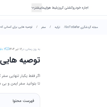
اجاره خودرو
کشتی کروز
بلیط هواپیما
بیشتر
اقامتگاه
/
/
/
توصیه هایی برای کسانی که 
هتل
مجله گردشگری GoToSafar
ترکیه
سفر
ترانسفر
تور
به روز رسانی در
12 تیر 1404
3
دقی
توصیه هایی ب
اگر فقط یکبار تنهایی سفر 
تا بتوانید سفر ایمن و بی 
فهرست محتوا