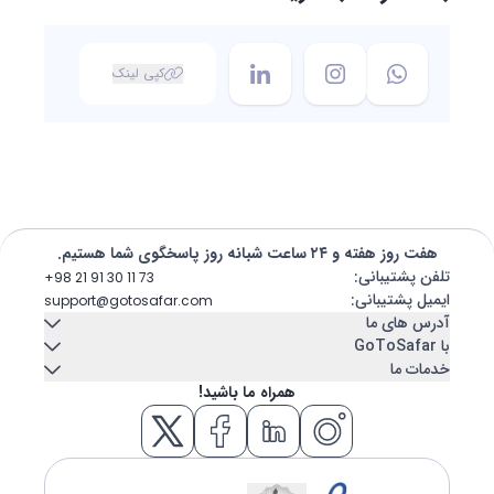
کپی لینک
هفت روز هفته و ۲۴ ساعت شبانه روز پاسخگوی شما هستیم.
تلفن پشتیبانی
:
+98 21 91 30 11 73
ایمیل پشتیبانی
:
support@gotosafar.com
آدرس های ما
با GoToSafar
خدمات ما
تهران، ایران
تماس با ما
درباره ما
همراه ما باشید!
میرداماد, خیابان شاه نظری, خیابان ابن سینا پلاک 7
اجاره خودرو
کشتی کروز
تبریز، ایران
بلاگ
سوالات متداول
اقامتگاه
بلیط هواپیما
خیابان امام - مجتمع تجاری عتیق - بلوک A - طبقه دوم واحد 12
ازمیر، ترکیه
هتل
تور