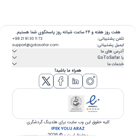
هفت روز هفته و ۲۴ ساعت شبانه روز پاسخگوی شما هستیم.
تلفن پشتیبانی
:
+98 21 91 30 11 73
ایمیل پشتیبانی
:
support@gotosafar.com
آدرس های ما
با GoToSafar
خدمات ما
تهران، ایران
تماس با ما
درباره ما
همراه ما باشید!
میرداماد, خیابان شاه نظری, خیابان ابن سینا پلاک 7
اجاره خودرو
کشتی کروز
تبریز، ایران
بلاگ
سوالات متداول
اقامتگاه
بلیط هواپیما
خیابان امام - مجتمع تجاری عتیق - بلوک A - طبقه دوم واحد 12
ازمیر، ترکیه
هتل
تور
GÜNEY MAH. GAZİLER CAD. No:292 Tempo iş merkezi Kat:5 İç
kapı 504 KONAK / İZMİR
ترانسفر
ویزا
کلیه حقوق این وب سایت برای هلدینگ گردشگری
IPEK YOLU ARAZ
محفوظ است - ©
2026