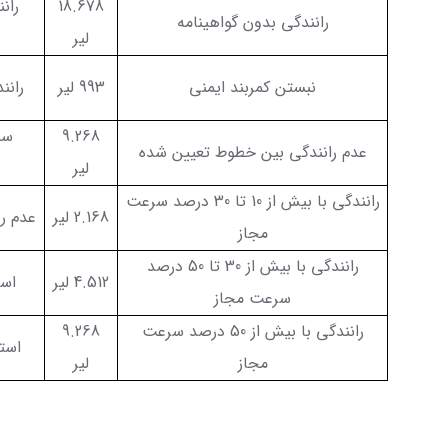
18.678
ران
رانندگی بدون گواهینامه
لیر
نبستن کمربند ایمنی
993 لیر
رانن
9.268
سب
عدم رانندگی بین خطوط تعیین شده
لیر
رانندگی با بیش از 10 تا 30 درصد سرعت
2.168 لیر
عدم ر
مجاز
رانندگی با بیش از 30 تا 50 درصد
4.512 لیر
است
سرعت مجاز
رانندگی با بیش از 50 درصد سرعت
9.268
استف
مجاز
لیر