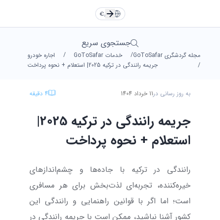
TR
EN
Türkçe
Türkçe
TR
English
English
EN
€
/
FA
RU
DE
Русский
Русский
RU
Deutsche
Deutsche
DE
جستجوی سریع
/
/
مجله گردشگری GoToSafar
خدمات GoToSafar
اجاره خودرو
العربية
العربية
AR
فارسی
فارسی
FA
FA
AR
/
جریمه رانندگی در ترکیه 2025| استعلام + نحوه پرداخت
به روز رسانی در
11 خرداد 1404
4
دقیقه
یورو
دلار
Dollar
Euro
جریمه رانندگی در ترکیه 2025|
لیر
تومان
Toman
TL
استعلام + نحوه پرداخت
رانندگی در ترکیه با جاده‌ها و چشم‌اندازهای
خیره‌کننده، تجربه‌ای لذت‌بخش برای هر مسافری
است؛ اما اگر با قوانین راهنمایی و رانندگی این
کشور آشنا نباشید، ممکن است با جریمه رانندگی در