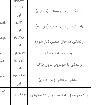
9.268
رانندگی در حال مستی (بار اول)
لیر
11.622
رانن
رانندگی در حال مستی (بار دوم)
لیر
18.678
خودد
رانندگی در حال مستی (بار سوم)
لیر
ترک صحنه تصادف
1507 لیر
مخ
15.713
صحب
رانندگی با خودروی بدون پلاک
لیر
46.393
عدم 
رانندگی پرخطر (ویراژ دادن)
لیر
عدم ر
پارک در محل نامناسب یا ویژه معلولان
1.986 لیر