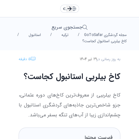
TR
EN
Türkçe
Türkçe
TR
English
English
EN
€
/
FA
RU
DE
Русский
Русский
RU
Deutsche
Deutsche
DE
جستجوی سریع
/
/
/
مجله گردشگری GoToSafar
ترکیه
استانبول
العربية
العربية
AR
فارسی
فارسی
FA
FA
AR
کاخ بیلربی استانبول کجاست؟
به روز رسانی در
29 تیر 1404
5
دقیقه
یورو
دلار
Dollar
Euro
کاخ بیلربی استانبول کجاست؟
لیر
تومان
Toman
TL
کاخ بیلربیی از معروف‌ترین کاخ‌های دوره عثمانی،
جزو شاخص‌ترین جاذبه‌های گردشگری استانبول با
چشم‌اندازی زیبا از آب‌های تنگه بسفر می‌باشد.
فهرست محتوا