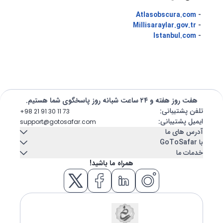
Atlasobscura.com
-
Millisaraylar.gov.tr
-
Istanbul.com
-
هفت روز هفته و ۲۴ ساعت شبانه روز پاسخگوی شما هستیم.
تلفن پشتیبانی
:
+98 21 91 30 11 73
ایمیل پشتیبانی
:
support@gotosafar.com
آدرس های ما
با GoToSafar
خدمات ما
تهران، ایران
تماس با ما
درباره ما
همراه ما باشید!
میرداماد, خیابان شاه نظری, خیابان ابن سینا پلاک 7
اجاره خودرو
کشتی کروز
تبریز، ایران
بلاگ
سوالات متداول
اقامتگاه
بلیط هواپیما
خیابان امام - مجتمع تجاری عتیق - بلوک A - طبقه دوم واحد 12
ازمیر، ترکیه
هتل
تور
GÜNEY MAH. GAZİLER CAD. No:292 Tempo iş merkezi Kat:5 İç