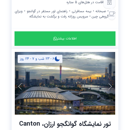
اقامت در هتل‌های 5 ستاره
• صبحانه • بیمه مسافرتی • راهنمای تور مستقر در گوانجو • ویزای
گروهی چین • سرویس روزانه رفت و برگشت به نمایشگاه
اطلاعات بیشتر
6 - 23 شب و 7 - 24 روز
تور نمایشگاه گوانگجو ارزان، Canton