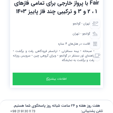
Fair با پرواز خارجی برای تمامی فازهای
1 ، 2 و 3 و ترکیبی چند فاز پاییز 1403
تهران - گوانجو
گوانجو - تهران
اقامت در هتل‌های 4 ستاره
• صبحانه • بیمه مسافرتی • ترانسفر فرودگاهی رفت و برگشت •
راهنمای تور مستقر در گوانجو • ویزای گروهی چین • سرویس روزانه
رفت و برگشت به نمایشگاه
اطلاعات بیشتر
هفت روز هفته و ۲۴ ساعت شبانه روز پاسخگوی شما هستیم.
تلفن پشتیبانی
:
+98 21 91 30 11 73