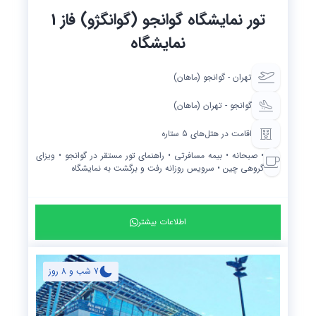
تور نمایشگاه گوانجو (گوانگژو) فاز 1
نمایشگاه
تهران - گوانجو (ماهان)
گوانجو - تهران (ماهان)
اقامت در هتل‌های 5 ستاره
• صبحانه • بیمه مسافرتی • راهنمای تور مستقر در گوانجو • ویزای
گروهی چین • سرویس روزانه رفت و برگشت به نمایشگاه
اطلاعات بیشتر
7 شب و 8 روز