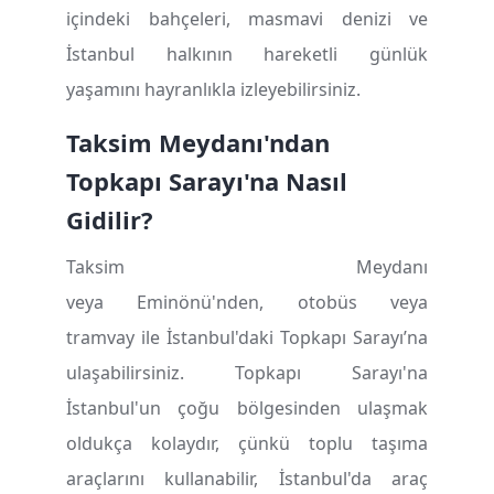
içindeki bahçeleri, masmavi denizi ve
İstanbul halkının hareketli günlük
yaşamını hayranlıkla izleyebilirsiniz.
Taksim Meydan
ı
'ndan
Topkap
ı
Saray
ı
'na Nas
ı
l
Gidilir?
Taksim Meydanı
veya Eminönü'nden, otobüs veya
tramvay ile İstanbul'daki Topkapı Sarayı’na
ulaşabilirsiniz. Topkapı Sarayı'na
İstanbul'un çoğu bölgesinden ulaşmak
oldukça kolaydır, çünkü toplu taşıma
araçlarını kullanabilir, İstanbul'da araç