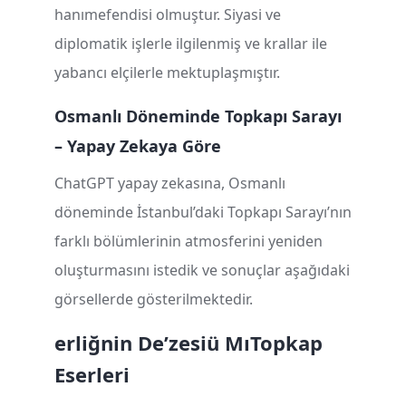
hanımefendisi olmuştur. Siyasi ve
diplomatik işlerle ilgilenmiş ve krallar ile
yabancı elçilerle mektuplaşmıştır.
Osmanlı Döneminde Topkapı Sarayı
– Yapay Zekaya Göre
ChatGPT yapay zekasına, Osmanlı
döneminde İstanbul’daki Topkapı Sarayı’nın
farklı bölümlerinin atmosferini yeniden
oluşturmasını istedik ve sonuçlar aşağıdaki
görsellerde gösterilmektedir.
erli
ğ
nin De
’
zesi
ü
M
ı
Topkap
Eserleri