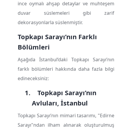
ince oymalı ahşap detaylar ve muhteşem
duvar süslemeleri gibi zarif
dekorasyonlarla süslenmiştir.
Topkap
ı
Saray
ı
’
n
ı
n Farkl
ı
B
ö
l
ü
mleri
Aşağıda İstanbul’daki Topkapı Sarayı’nın
farklı bölümleri hakkında daha fazla bilgi
edineceksiniz:
1.
Topkap
ı
Saray
ı
’
n
ı
n
Avlular
ı
,
İ
stanbul
Topkapı Sarayı’nın mimari tasarımı, "Edirne
Sarayı"ndan ilham alınarak oluşturulmuş