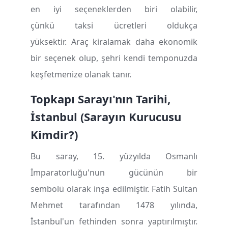
en iyi seçeneklerden biri olabilir,
çünkü taksi ücretleri oldukça
yüksektir. Araç kiralamak daha ekonomik
bir seçenek olup, şehri kendi temponuzda
keşfetmenize olanak tanır.
Topkap
ı
Saray
ı
'n
ı
n Tarihi,
İ
stanbul (Saray
ı
n Kurucusu
Kimdir?)
Bu saray, 15. yüzyılda Osmanlı
İmparatorluğu'nun gücünün bir
sembolü olarak inşa edilmiştir. Fatih Sultan
Mehmet tarafından 1478 yılında,
İstanbul'un fethinden sonra yaptırılmıştır.