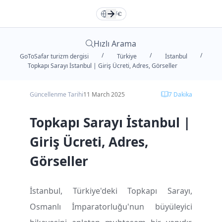
Türkçe
Türkçe
TR
TR
English
English
EN
EN
TR
/
€
Русский
Русский
RU
RU
Deutsche
Deutsche
DE
DE
Hızlı Arama
/
/
/
GoToSafar turizm dergisi
Türkiye
İstanbul
العربية
العربية
فارسی
فارسی
FA
FA
AR
AR
Topkapı Sarayı İstanbul | Giriş Ücreti, Adres, Görseller
Güncellenme Tarihi
11 March 2025
7
Dakika
Dolar
Dollar
Euro
Euro
Topkapı Sarayı İstanbul |
Tümen
Toman
TL
TL
Giriş Ücreti, Adres,
Görseller
İstanbul, Türkiye'deki Topkapı Sarayı,
Osmanlı İmparatorluğu'nun büyüleyici