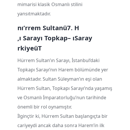
mimarisi klasik Osmanlı stilini
yansıtmaktadır.
n
ı
’
rrem Sultan
ü
7. H
,
ı
Saray
ı
Topkap
–
ı
Saray
rkiye
ü
T
Hürrem Sultan’ın Sarayı, İstanbul’daki
Topkapı Sarayı’nın Harem bölümünde yer
almaktadır. Sultan Süleyman’ın eşi olan
Hürrem Sultan, Topkapı Sarayı’nda yaşamış
ve Osmanlı İmparatorluğu’nun tarihinde
önemli bir rol oynamıştır.
İlginçtir ki, Hürrem Sultan başlangıçta bir
cariyeydi ancak daha sonra Harem’in ilk