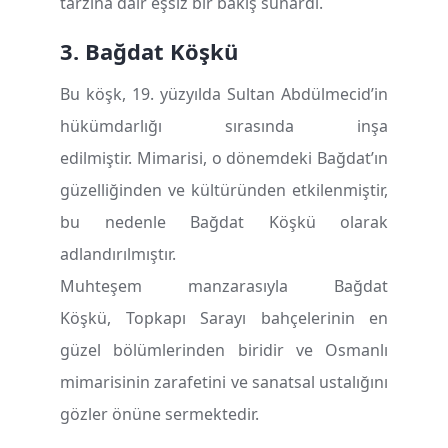
tarzına dair eşsiz bir bakış sunardı.
3. Ba
ğ
dat K
öş
k
ü
Bu köşk, 19. yüzyılda Sultan Abdülmecid’in
hükümdarlığı sırasında inşa
edilmiştir. Mimarisi, o dönemdeki Bağdat’ın
güzelliğinden ve kültüründen etkilenmiştir,
bu nedenle Bağdat Köşkü olarak
adlandırılmıştır.
Muhteşem manzarasıyla Bağdat
Köşkü, Topkapı Sarayı bahçelerinin en
güzel bölümlerinden biridir ve Osmanlı
mimarisinin zarafetini ve sanatsal ustalığını
gözler önüne sermektedir.