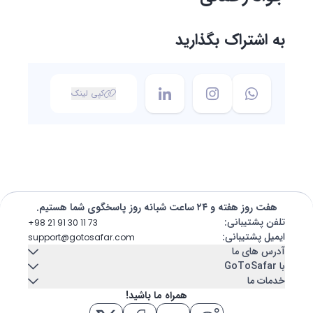
به اشتراک بگذارید
کپی لینک
هفت روز هفته و ۲۴ ساعت شبانه روز پاسخگوی شما هستیم.
تلفن پشتیبانی
:
+98 21 91 30 11 73
ایمیل پشتیبانی
:
support@gotosafar.com
آدرس های ما
با GoToSafar
خدمات ما
تهران، ایران
تماس با ما
درباره ما
همراه ما باشید!
میرداماد, خیابان شاه نظری, خیابان ابن سینا پلاک 7
اجاره خودرو
کشتی کروز