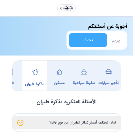
TR
EN
Türkçe
Türkçe
TR
English
English
EN
€
/
AR
RU
DE
Русский
Русский
RU
Deutsche
Deutsche
DE
أجوبة عن أسئلتكم
العربية
العربية
AR
فارسی
فارسی
FA
FA
AR
بحث
يورو
دولار
Dollar
Euro
ليرة
تومان
Toman
TL
تأجير سيارات
سفينة سياحية
مسكن
فندق
تذكرة طيران
الأسئلة المتكررة
تذكرة طيران
لماذا تختلف أسعار تذاكر الطيران من يوم لآخر؟