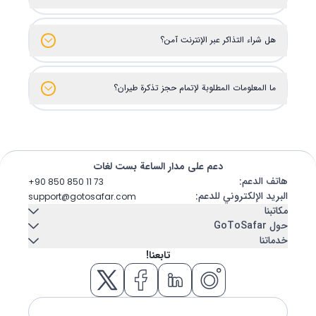
هل شراء التذاكر عبر الإنترنت آمن؟
ما المعلومات المطلوبة لإتمام حجز تذكرة طيران؟
دعم على مدار الساعة بست لغات
هاتف الدعم
:
+90 850 850 11 73
البريد الإلكتروني للدعم
:
support@gotosafar.com
مكاتبنا
حول GoToSafar
خدماتنا
إزمير، تركيا
اتصل بنا
عنا
تابعنا!
Güney Mah. Gaziler Cad. No:292 Tempo Iş Merkezi Kat:5 İç
تأجير سيارات
سفينة سياحية
Kapı 504 Konak / İzmir
مدونة
الأسئلة المتكررة
مسكن
تذكرة طيران