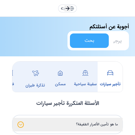
TR
EN
Türkçe
Türkçe
TR
English
English
EN
€
/
AR
RU
DE
Русский
Русский
RU
Deutsche
Deutsche
DE
أجوبة عن أسئلتكم
العربية
العربية
AR
فارسی
فارسی
FA
FA
AR
بحث
يورو
دولار
Dollar
Euro
ليرة
تومان
Toman
TL
تأجير سيارات
سفينة سياحية
مسكن
فندق
تذكرة طيران
الأسئلة المتكررة
تأجير سيارات
ما هو تأمين الأضرار الطفيفة؟