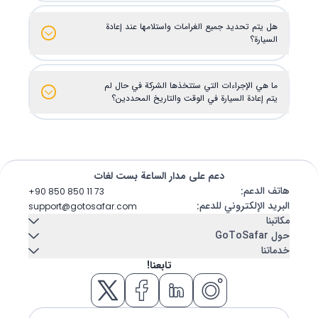
هل يتم تحديد جميع الغرامات واستلامها عند إعادة
السيارة؟
ما هي الإجراءات التي ستتخذها الشركة في حال لم
يتم إعادة السيارة في الوقت والتاريخ المحددين؟
دعم على مدار الساعة بست لغات
هاتف الدعم
:
+90 850 850 11 73
البريد الإلكتروني للدعم
:
support@gotosafar.com
مكاتبنا
حول GoToSafar
خدماتنا
إزمير، تركيا
اتصل بنا
عنا
تابعنا!
Güney Mah. Gaziler Cad. No:292 Tempo Iş Merkezi Kat:5 İç
تأجير سيارات
سفينة سياحية
Kapı 504 Konak / İzmir
مدونة
الأسئلة المتكررة
مسكن
تذكرة طيران