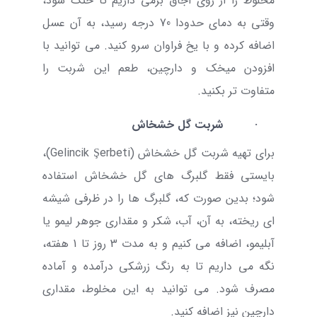
مخلوط را از روی اجاق برمی داریم تا خنک شود،
وقتی به دمای حدودا 70 درجه رسید، به آن عسل
اضافه کرده و با یخ فراوان سرو کنید. می توانید با
افزودن میخک و دارچین، طعم این شربت را
متفاوت تر بکنید.
·
شربت گل خشخاش
برای تهیه شربت گل خشخاش (
Gelincik Şerbeti
)،
بایستی فقط گلبرگ های گل خشخاش استفاده
شود؛ بدین صورت که، گلبرگ ها را در ظرفی شیشه
ای ریخته، به آن، آب، شکر و مقداری جوهر لیمو یا
آبلیمو، اضافه می کنیم و به مدت 3 روز تا 1 هفته،
نگه می داریم تا به رنگ زرشکی درآمده و آماده
مصرف شود. می توانید به این مخلوط، مقداری
دارچین نیز اضافه کنید.