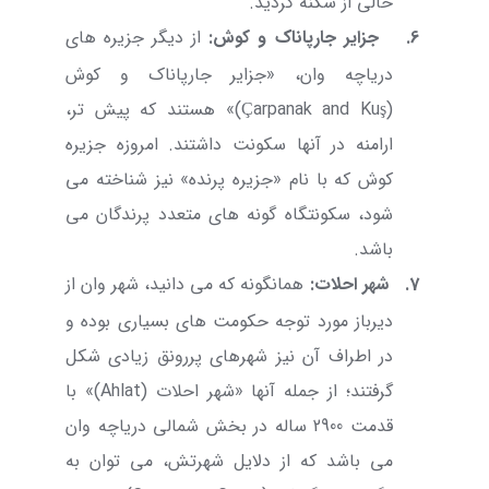
خالی از سکنه گردید.
6.
جزایر جارپاناک و کوش
:
از دیگر جزیره های
دریاچه وان، «جزایر جارپاناک و کوش
(
Çarpanak and Kuş
)» هستند که پیش تر،
ارامنه در آنها سکونت داشتند. امروزه جزیره
کوش که با نام «جزیره پرنده» نیز شناخته می
شود، سکونتگاه گونه های متعدد پرندگان می
باشد.
7.
شهر احلات
:
همانگونه که می دانید، شهر وان از
دیرباز مورد توجه حکومت های بسیاری بوده و
در اطراف آن نیز شهرهای پررونق زیادی شکل
گرفتند؛ از جمله آنها «شهر احلات (
Ahlat
)» با
قدمت 2900 ساله در بخش شمالی دریاچه وان
می باشد که از دلایل شهرتش، می توان به