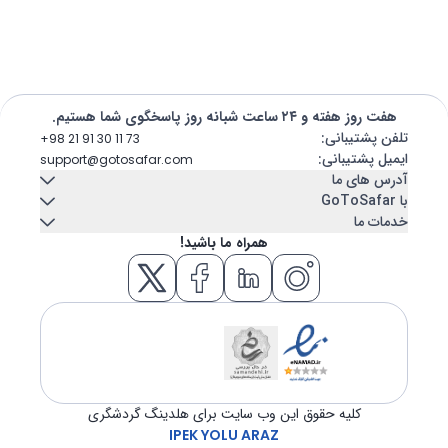
هفت روز هفته و ۲۴ ساعت شبانه روز پاسخگوی شما هستیم.
تلفن پشتیبانی
:
+98 21 91 30 11 73
ایمیل پشتیبانی
:
support@gotosafar.com
آدرس های ما
با GoToSafar
خدمات ما
تهران، ایران
تماس با ما
درباره ما
همراه ما باشید!
میرداماد, خیابان شاه نظری, خیابان ابن سینا پلاک 7
اجاره خودرو
کشتی کروز
تبریز، ایران
بلاگ
سوالات متداول
اقامتگاه
بلیط هواپیما
خیابان امام - مجتمع تجاری عتیق - بلوک A - طبقه دوم واحد 12
ازمیر، ترکیه
هتل
تور
GÜNEY MAH. GAZİLER CAD. No:292 Tempo iş merkezi Kat:5 İç
kapı 504 KONAK / İZMİR
ترانسفر
ویزا
کلیه حقوق این وب سایت برای هلدینگ گردشگری
IPEK YOLU ARAZ