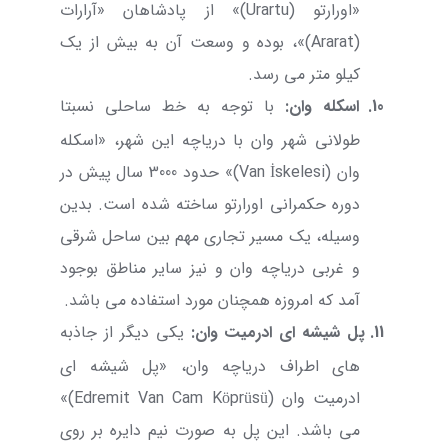
«اورارتو (
Urartu
)» از پادشاهان «آرارات
(
Ararat
)»، بوده و وسعت آن به بیش از یک
کیلو متر می رسد.
10.
اسکله وان
:
با توجه به خط ساحلی نسبتا
طولانی شهر وان با دریاچه این شهر، «اسکله
وان (
Van İskelesi
)» حدود 3000 سال پیش در
دوره حکمرانی اورارتو ساخته شده است. بدین
وسیله، یک مسیر تجاری مهم بین ساحل شرقی
و غربی دریاچه وان و نیز سایر مناطق بوجود
آمد که امروزه همچنان مورد استفاده می باشد.
11.
پل شیشه ای ادرمیت وان
:
یکی دیگر از جاذبه
های اطراف دریاچه وان، «
پل شیشه ای
ادرمیت وان
(
Edremit Van Cam Köprüsü
)»
می باشد. این پل به صورت نیم دایره بر روی