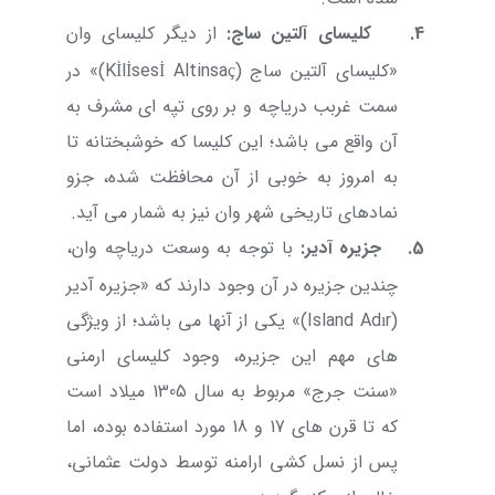
4.
کلیسای آلتین ساج
:
از دیگر کلیسای وان
«کلیسای آلتین ساج (
Altinsaç
Kİlİsesİ
)» در
سمت غربب دریاچه و بر روی تپه ای مشرف به
آن واقع می باشد؛ این کلیسا که خوشبختانه تا
به امروز به خوبی از آن محافظت شده، جزو
نمادهای تاریخی شهر وان نیز به شمار می آید.
5.
جزیره آدیر
:
با توجه به وسعت دریاچه وان،
چندین جزیره در آن وجود دارند که «جزیره آدیر
(
Adır
Island
)» یکی از آنها می باشد؛ از ویژگی
های مهم این جزیره، وجود کلیسای ارمنی
«سنت جرج» مربوط به سال 1305 میلاد است
که تا قرن های 17 و 18 مورد استفاده بوده، اما
پس از نسل کشی ارامنه توسط دولت عثمانی،