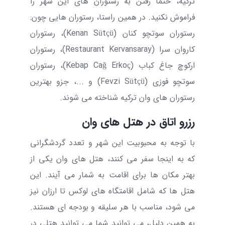
ترکیه
، حتما رفتن به رستوران های این شهر را
فراموش نکنید. در همین راستا، رستوران هایی چون:
رستوران سوتچو کنان (
Sütçü
Kenan
)، رستوران
کاروان سرا (
Kervansaray
Restaurant
)، رستوران
ارکوچ جاغ کباب (
Erkoç
Cağ
Kebap
)، رستوران
سوتچو فوزی (
Sütçü
Fevzi
) و ...، جزو
بهترین
رستوران های وان ترکیه
شناخته می شوند.
رزرو اتاق در هتل های وان
با توجه به محبوبیت این شهر و تعدد گردشگرانی
که به اینجا سفر می کنند،
هتل های وان
یکی از
بهتر مکان ها برای اقامت به شمار می آیند. این
هتل ها که شامل اقامتگاه های لوکس تا ارزان نیز
می شود، مناسب با هر سلیقه و بودجه ای هستند.
به همین دلیل، می توانید شما می توانید هتلی در