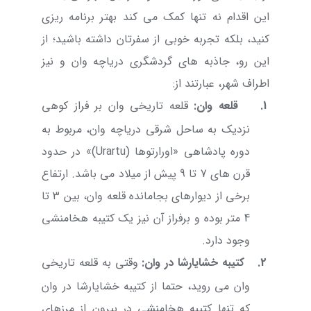
این اقدام نه تنها کمک می کند بهتر برنامه ریزی
کنید، بلکه تجربه خوبی از سفرتان داشته باشید؛ از
این رو، جاذبه های گردشگری دریاچه وان و نیز
اطراف شهر، عبارتند از:
1.
قلعه وان
:
قلعه تاریخی وان
بر فراز کوهی
نزدیک به ساحل شرقی دریاچه وان، مربوط به
دوره پادشاهی «اورارتوها (
Urartu
)» در حدود
قرن های 7 تا 9 پیش از میلاد می باشد. ارتفاع
برخی از دیوارهای بجامانده قلعه وان، بین 3 تا
4 متر بوده و برفراز آن نیز یک کتیبه هخامنشی
وجود دارد.
2.
کتیبه خشایارشا در وان
:
وقتی به قلعه تاریخی
وان می روید، حتما از
کتیبه خشایارشا در وان
که تنها کتیبه هخامنشی در بیرون از مرزهای