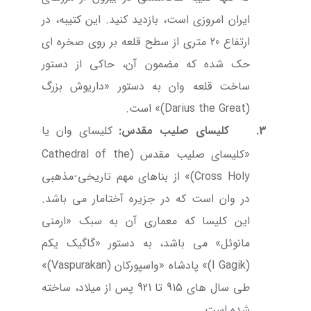
ایران امروزی است، بازدید کنید. این کتیبه، در
ارتفاع 20 متری از سطح قلعه بر روی صخره ای
حک شده که مضمون آن، حاکی از دستور
ساخت قلعه وان به دستور «داریوش بزرگ
(
Darius the Great
)» است.
3.
کلیسای صلیب مقدس
:
کلیسای وان یا
«کلیسای صلیب مقدس (
Cathedral of the
Holy
Cross
)» از بناهای مهم تاریخی-مذهبی
در وان است که در جزیره آختامار می باشد.
این کلیسا که معماری آن به سبک «ارمنی
مانوئل» می باشد، به دستور «گاگیک یکم
(
Gagik
I
)» پادشاه «واسپورکان (
Vaspurakan
)»
طی سال های
915
تا
921
پس از میلاد، ساخته
شده است.