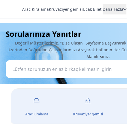
Araç Kiralama
Kruvaziyer gemisi
Uçak Bileti
Daha Fazla
Konut
Sorularınıza Yanıtlar
Otel
Transfer
Değerli Müşterilerimiz, "Bize Ulaşın" Sayfasına Başvurara
Üzerinden Doğrudan Çalışanlarımızı Arayarak Haftanın Her Gün
Tur
Alabilirsiniz.
Araç Kiralama
Kruvaziyer gemisi