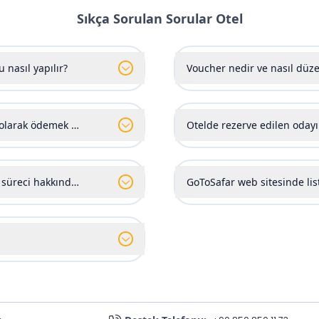
Sıkça Sorulan Sorular
Otel
 nasıl yapılır?
Voucher nedir ve nasıl düze
it olarak ödemek mümkün mü?
Otelde rezerve edilen oda
üreci hakkında gerekli bilgileri nasıl edinebilirim?
GoToSafar web sitesinde li