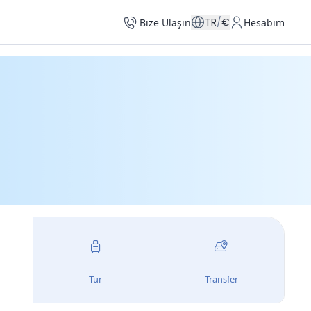
TR
/
€
Bize Ulaşın
Hesabım
Tur
Transfer