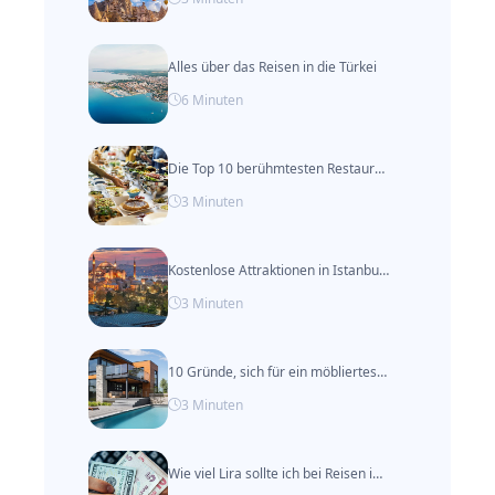
Alles über das Reisen in die Türkei
6
Minuten
Die Top 10 berühmtesten Restaurants in Alacati
3
Minuten
Kostenlose Attraktionen in Istanbul (Aktualisiert 2024)
3
Minuten
10 Gründe, sich für ein möbliertes Apartment anstelle eines Hotels in Istanbul zu entscheiden
3
Minuten
Wie viel Lira sollte ich bei Reisen in die Türkei mitnehmen?