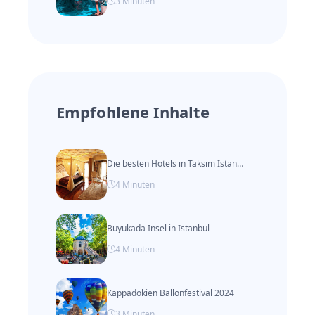
3
Minuten
Empfohlene Inhalte
Die besten Hotels in Taksim Istanbul
4
Minuten
Buyukada Insel in Istanbul
4
Minuten
Kappadokien Ballonfestival 2024
3
Minuten