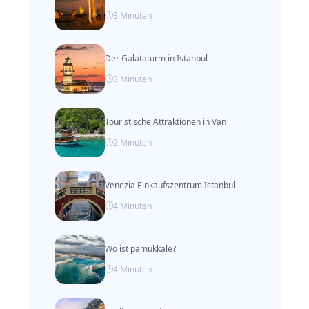
3
Minuten
Der Galataturm in Istanbul
3
Minuten
Touristische Attraktionen in Van
2
Minuten
Venezia Einkaufszentrum Istanbul
4
Minuten
Wo ist pamukkale?
4
Minuten