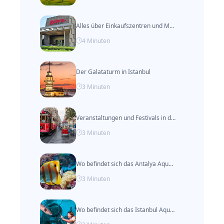
Alles über Einkaufszentren und Märkte in Van, Türkei
4
Minuten
Der Galataturm in Istanbul
3
Minuten
Veranstaltungen und Festivals in der Türkei nach Monat
3
Minuten
Wo befindet sich das Antalya Aquarium?
3
Minuten
Wo befindet sich das Istanbul Aquarium?