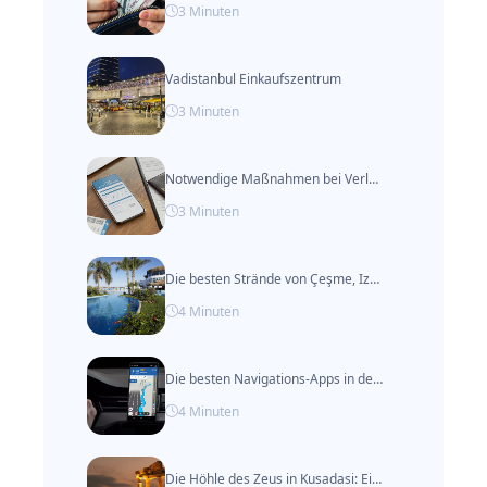
3
Minuten
Vadistanbul Einkaufszentrum
3
Minuten
Notwendige Maßnahmen bei Verlust des Reisepasses im Ausland
3
Minuten
Die besten Strände von Çeşme, Izmir
4
Minuten
Die besten Navigations-Apps in der Türkei
4
Minuten
Die Höhle des Zeus in Kusadasi: Ein Muss in der Türkei