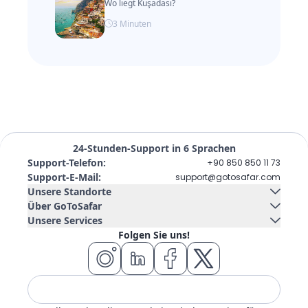
Wo liegt Kuşadası?
3
Minuten
24-Stunden-Support in 6 Sprachen
Support-Telefon
:
+90 850 850 11 73
Support-E-Mail
:
support@gotosafar.com
Unsere Standorte
Über GoToSafar
Unsere Services
Izmir, Türkei
Kontaktieren Sie uns
Über uns
Folgen Sie uns!
Güney Mah. Gaziler Cad. No:292 Tempo Iş Merkezi Kat:5 İç
Autovermietung
Kreuzfahrtschiff
Kapı 504 Konak / İzmir
Blog
FAQ
Wohnsitz
Flugticket
Hotel
Tour