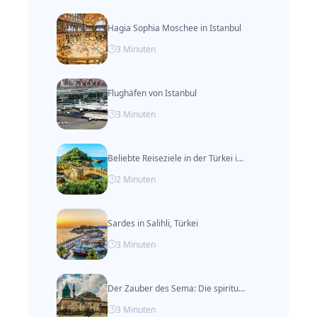
Hagia Sophia Moschee in Istanbul
3
Minuten
Flughäfen von Istanbul
3
Minuten
Beliebte Reiseziele in der Türkei im Herbst
2
Minuten
Sardes in Salihli, Türkei
3
Minuten
Der Zauber des Sema: Die spirituelle Reise durch den Tanz der Derwische
3
Minuten