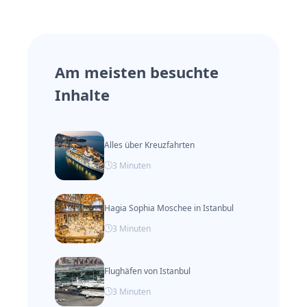
historischen Bauwerken und
Wahrzeichen der Stadt. Zudem ist der
Basar von Van ein idealer Ort für
Am meisten besuchte
Touristen, um handgefertigte Teppiche
Inhalte
und lokale Produkte zu kaufen.
Alles über Kreuzfahrten
3
Minuten
Hagia Sophia Moschee in Istanbul
3
Minuten
Flughäfen von Istanbul
3
Minuten