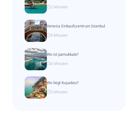
2
Minuten
Venezia Einkaufszentrum Istanbul
4
Minuten
Wo ist pamukkale?
4
Minuten
Wo liegt Kuşadası?
3
Minuten