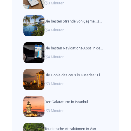
3
Minuten
Die besten Strände von Çeşme, Izmir
4
Minuten
Die besten Navigations-Apps in der Türkei
4
Minuten
Die Höhle des Zeus in Kusadasi: Ein Muss in der Türkei
3
Minuten
Der Galataturm in Istanbul
3
Minuten
Touristische Attraktionen in Van