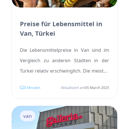
Preise für Lebensmittel in
Van, Türkei
Die Lebensmittelpreise in Van sind im
Vergleich zu anderen Städten in der
Türkei relativ erschwinglich. Die meisten
lokalen Restaurants bieten traditionelle
3
Minuten
Aktualisiert am
05 March 2025
türkische Gerichte zu vernünftigen
Preisen an. Eine einfache Mahlzeit in
Standardrestaurants ist nicht besonders
van
teuer; jedoch wird das Essen in