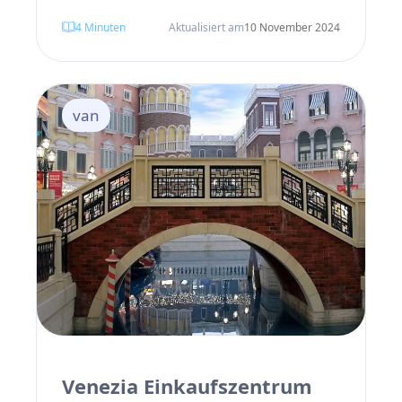
Das Van Einkaufszentrum gehört zu den
4
Minuten
Aktualisiert am
10 November 2024
größten der Stadt und bietet eine
Auswahl an renommierten
internationalen und türkischen Marken.
van
Der Van Markt ist ebenfalls ein Ort, an
dem Sie lokale Produkte, Souvenirs und
Kunsthandwerk finden können. Zudem
haben die günstigen Preise und die gute
Qualität in Vans Einkaufszentren zur
Beliebtheit der Stadt beigetragen.
Venezia Einkaufszentrum