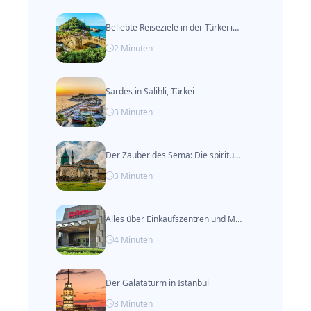
Beliebte Reiseziele in der Türkei im Herbst
2
Minuten
Sardes in Salihli, Türkei
3
Minuten
Der Zauber des Sema: Die spirituelle Reise durch den Tanz der Derwische
3
Minuten
Alles über Einkaufszentren und Märkte in Van, Türkei
4
Minuten
Der Galataturm in Istanbul
3
Minuten