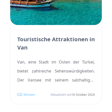
Einkaufen, sondern auch ideal für einen
Spaziergang, um das nostalgische
Ambiente zu genießen.
Touristische Attraktionen in
Van
Van, eine Stadt im Osten der Türkei,
bietet zahlreiche Sehenswürdigkeiten.
Der Vansee mit seinem salzhaltigen
Wasser und die Insel Akdamar (Akdamar
2
Minuten
Aktualisiert am
16 October 2024
Adası) mit ihrer historischen Kirche
sowie die Burg von Van zählen zu den