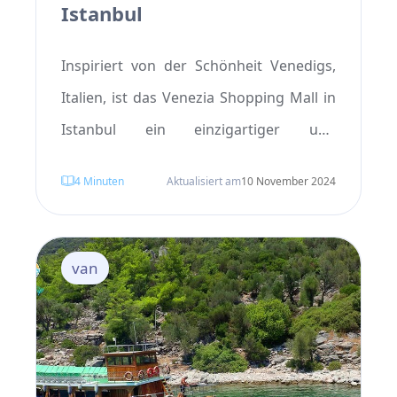
Istanbul
Inspiriert von der Schönheit Venedigs,
Italien, ist das Venezia Shopping Mall in
Istanbul ein einzigartiger und
wunderschöner Ort, den man besuchen
4
Minuten
Aktualisiert am
10 November 2024
sollte. Mit seinen malerischen Kanälen
dieses Einkaufszentrum strahlt einen
charmanten Flair aus. Im Venezia Mall
van
finden Sie Geschäfte bekannter Marken,
eine Vielzahl von Restaurants und
fantastische Freizeitmöglichkeiten. Es ist
nicht nur ein großartiger Ort zum