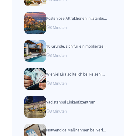
Kostenlose Attraktionen in Istanbul (Aktualisiert 2024)
3
Minuten
10 Gründe, sich für ein möbliertes Apartment anstelle eines Hotels in Istanbul zu entscheiden
3
Minuten
Wie viel Lira sollte ich bei Reisen in die Türkei mitnehmen?
3
Minuten
Vadistanbul Einkaufszentrum
3
Minuten
Notwendige Maßnahmen bei Verlust des Reisepasses im Ausland