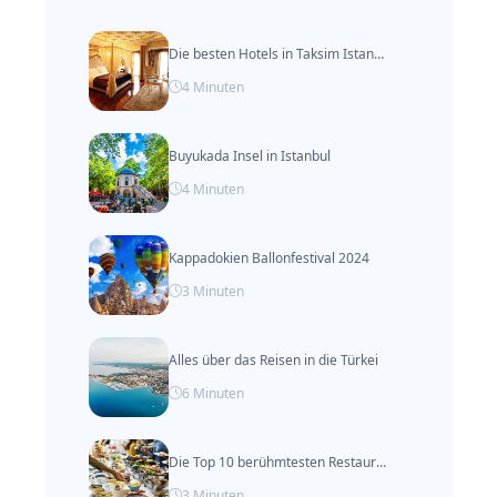
Die besten Hotels in Taksim Istanbul
4
Minuten
Buyukada Insel in Istanbul
4
Minuten
Kappadokien Ballonfestival 2024
3
Minuten
Alles über das Reisen in die Türkei
6
Minuten
Die Top 10 berühmtesten Restaurants in Alacati
3
Minuten