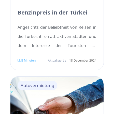
Benzinpreis in der Türkei
Angesichts der Beliebtheit von Reisen in
die Türkei, ihren attraktiven Städten und
dem Interesse der Touristen an
**Mietwagen in der Türkei**, ist es sehr
3
Minuten
Aktualisiert am
18 December 2024
wichtig, die Preise für Benzin und
andere Kraftstoffe in der Türkei zu
kennen. Dies gilt insbesondere, da die
Autovermietung
Benzinpreise in verschiedenen
Stadtteilen jeder Stadt und an
unterschiedlichen Tankstellen variieren,