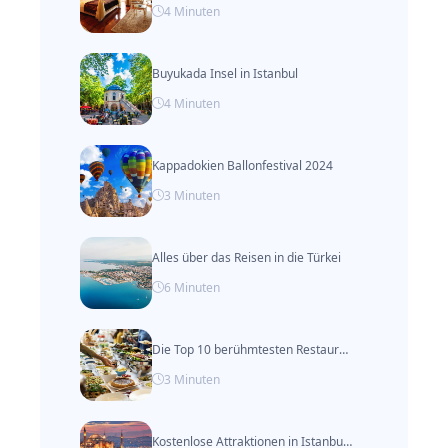
4
Minuten
Buyukada Insel in Istanbul
4
Minuten
Kappadokien Ballonfestival 2024
3
Minuten
Alles über das Reisen in die Türkei
6
Minuten
Die Top 10 berühmtesten Restaurants in Alacati
3
Minuten
Kostenlose Attraktionen in Istanbul (Aktualisiert 2024)