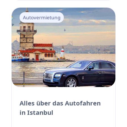
es für diese Personen ratsam, über die
aktuellen Gesetze und Bußgelder in der
Autovermietung
Türkei informiert zu sein. In diesem
Zusammenhang sind die Verkehrsregeln
zwar weitgehend in allen Ländern gleich,
jedoch ändern sich die Bußgeldbeträge
jährlich.
Alles über das Autofahren
in Istanbul