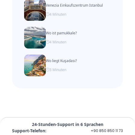
Venezia Einkaufszentrum Istanbul
4
Minuten
Wo ist pamukkale?
4
Minuten
Wo liegt Kuşadası?
3
Minuten
24-Stunden-Support in 6 Sprachen
Support-Telefon
:
+90 850 850 11 73