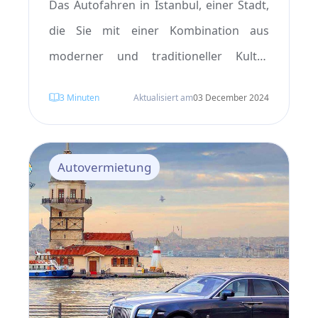
Das Autofahren in Istanbul, einer Stadt,
die Sie mit einer Kombination aus
moderner und traditioneller Kultur
fasziniert, ist eine interessante und
3
Minuten
Aktualisiert am
03 December 2024
aufregende Erfahrung. Wenn Sie also in
diesem Land wohnen oder eine Reise
planen und ein Auto in der Türkei mieten
Autovermietung
möchten, ist es von großer Bedeutung,
umfassende Informationen über das
Autofahren in Istanbul zu erhalten.