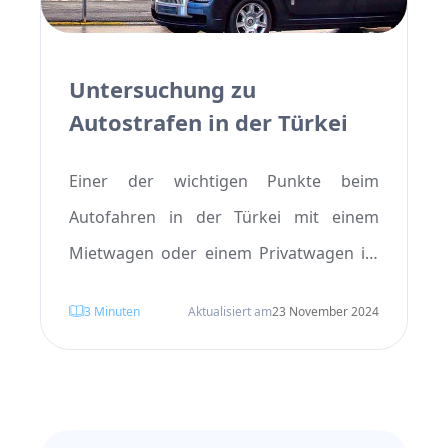
Untersuchung zu
Autostrafen in der Türkei
Einer der wichtigen Punkte beim
Autofahren in der Türkei mit einem
Mietwagen oder einem Privatwagen ist
es, zu wissen, wie man in der Türkei
3
Minuten
Aktualisiert am
23 November 2024
nach Geldstrafen für Verkehrsverstöße
fragt und wie man mit diesen umgeht.
Denn das Ignorieren dieses Themas und
die fehlende Kenntnis der Methoden zur