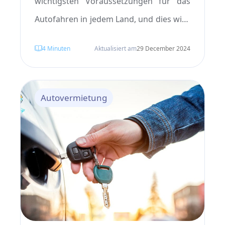
wichtigsten Voraussetzungen für das
Autofahren in jedem Land, und dies wird
besonders wichtig, wenn man ein Auto
4
Minuten
Aktualisiert am
29 December 2024
in einem anderen Land mietet. In diesem
Zusammenhang, angesichts der
Beliebtheit der Türkei als attraktives
Autovermietung
Reiseziel, kann das Wissen über die
Kosten der Mietwagenversicherung in
der Türkei und ihre Arten die Kosten für
Reisende senken und ihre Reisen
sicherer machen.