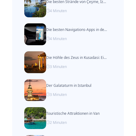
Die besten Strände von Çeşme, Izmir
4
Minuten
Die besten Navigations-Apps in der Türkei
4
Minuten
Die Höhle des Zeus in Kusadasi: Ein Muss in der Türkei
3
Minuten
Der Galataturm in Istanbul
3
Minuten
Touristische Attraktionen in Van
2
Minuten