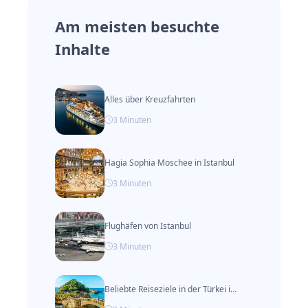
Abfrage und Zahlung von Bußgeldern in
Am meisten besuchte
diesem Land können unangenehme
Inhalte
Folgen für Fahrer haben.
Alles über Kreuzfahrten
3
Minuten
Hagia Sophia Moschee in Istanbul
3
Minuten
Flughäfen von Istanbul
3
Minuten
Beliebte Reiseziele in der Türkei im Herbst