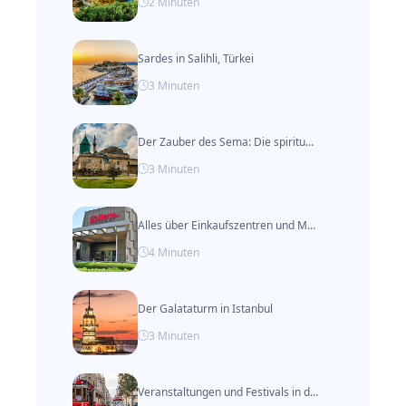
2
Minuten
Sardes in Salihli, Türkei
3
Minuten
Der Zauber des Sema: Die spirituelle Reise durch den Tanz der Derwische
3
Minuten
Alles über Einkaufszentren und Märkte in Van, Türkei
4
Minuten
Der Galataturm in Istanbul
3
Minuten
Veranstaltungen und Festivals in der Türkei nach Monat