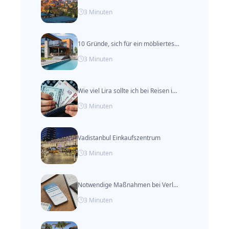
3
Minuten
10 Gründe, sich für ein möbliertes Apartment anstelle eines Hotels in Istanbul zu entscheiden
3
Minuten
Wie viel Lira sollte ich bei Reisen in die Türkei mitnehmen?
3
Minuten
Vadistanbul Einkaufszentrum
3
Minuten
Notwendige Maßnahmen bei Verlust des Reisepasses im Ausland
3
Minuten